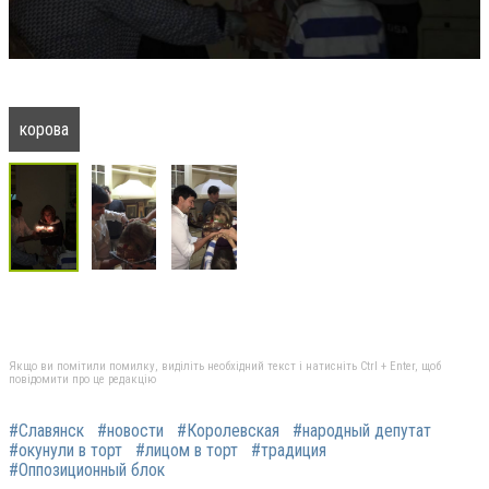
корова
Якщо ви помітили помилку, виділіть необхідний текст і натисніть Ctrl + Enter, щоб
повідомити про це редакцію
#Славянск
#новости
#Королевская
#народный депутат
#окунули в торт
#лицом в торт
#традиция
#Оппозиционный блок