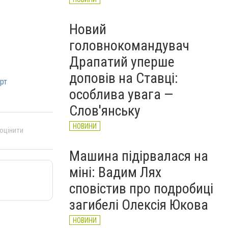
Новий
головнокомандувач
Драпатий уперше
доповів на Ставці:
рт
особлива увага —
Слов'янську
НОВИНИ
 оцінити
Машина підірвалася на
міні: Вадим Лях
сповістив про подробиці
загибелі Олексія Юкова
НОВИНИ