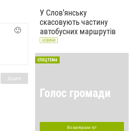
У Слов'янську
скасовують частину
🙂
автобусних маршрутів
НОВИНИ
СПЕЦТЕМА
Додати
Голос громади
Всі матеріали тут