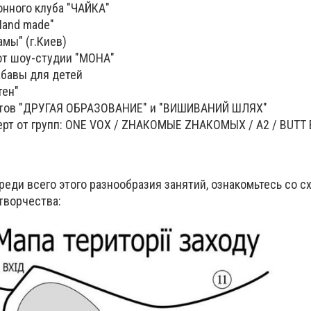
онного клуба "ЧАЙКА"
Hand made"
мы" (г.Киев)
от шоу-студии "МОНА"
абавы для детей
тен"
ктов "ДРУГАЯ ОБРАЗОВАНИЕ" и "ВИШИВАНИЙ ШЛЯХ"
рт от групп: ONE VOX / ZНАКОМЫЕ ZНАКОМЫХ / A2 / BUTT 
реди всего этого разнообразия занятий, ознакомьтесь со 
творчества: