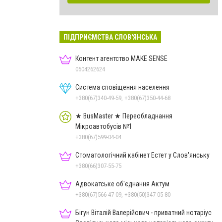
ПІДПРИЄМСТВА СЛОВ'ЯНСЬКА
Контент агентство MAKE SENSE
0504262624
Система сповіщення населення
+380(67)340-49-59, +380(67)350-44-68
★ BusMaster ★ Переобладнання
Мікроавтобусів №1
+380(67)599-04-04
Стоматологічний кабінет Естет у Слов'янську
+380(66)307-55-75
Адвокатське об'єднання Актум
+380(67)566-47-09, +380(50)347-05-80
Бігун Віталій Валерійович - приватний нотаріус