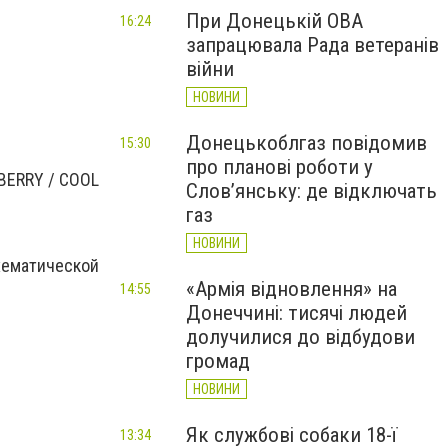
При Донецькій ОВА
16:24
запрацювала Рада ветеранів
війни
НОВИНИ
Донецькоблгаз повідомив
15:30
про планові роботи у
BERRY / COOL
Слов’янську: де відключать
газ
НОВИНИ
схематической
«Армія відновлення» на
14:55
Донеччині: тисячі людей
долучилися до відбудови
громад
НОВИНИ
Як службові собаки 18-ї
13:34