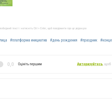
бхідний текст і натисніть Ctrl + Enter, щоб повідомити про це редакцію
лица
#платформа инициатив
#день рождения
#праздник
#конце
0,0
Оцініть першим
Авторизуйтесь
, щоб