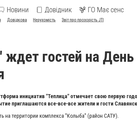
Новини
Довідник
ГО Має сенс
я
Довідкова
Нерухомість
Звіт про прозорість JTI
" ждет гостей на День
я
атформа инициатив "Теплица" отмечает свою первую год
ытие приглашаются все-все-все жители и гости Славянск
ь на территории комплекса "Колыба" (район САТУ).