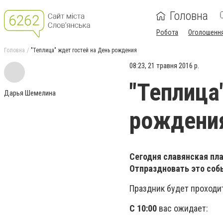
Головна
Робота
Оголошенн
Головна
"Теплица" ждет гостей на День рождения
08:23, 21 травня 2016 р.
"Теплица
Дарья Шемелина
рождени
Сегодня славянская пл
Отпраздновать это соб
Праздник будет проходит
С 10:00
вас ожидает: