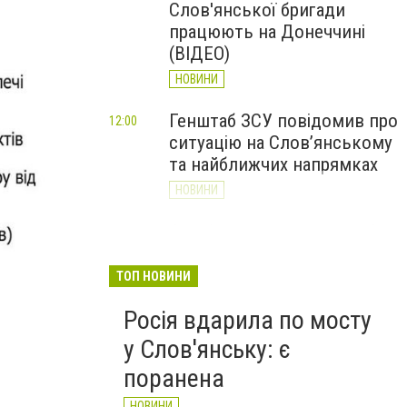
Слов'янської бригади
працюють на Донеччині
(ВІДЕО)
НОВИНИ
Генштаб ЗСУ повідомив про
12:00
ситуацію на Слов’янському
та найближчих напрямках
НОВИНИ
Слов’янськ обстріляли 13
11:18
разів за добу. Хроніка
великої війни: 7 серпня
ТОП НОВИНИ
НОВИНИ
теплиуу
Росія вдарила по мосту
у Слов'янську: є
поранена
НОВИНИ