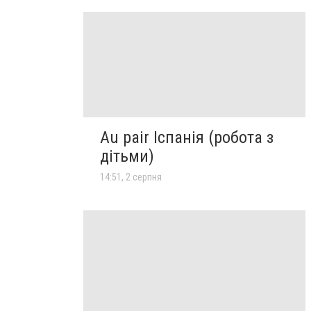
Au pair Іспанія (робота з
дітьми)
14:51, 2 серпня