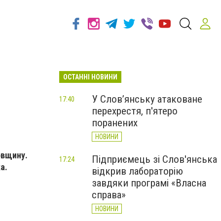
ОСТАННІ НОВИНИ
У Слов’янську атаковане
17:40
перехрестя, п'ятеро
поранених
НОВИНИ
овщину.
Підприємець зі Слов'янська
17:24
а.
відкрив лабораторію
завдяки програмі «Власна
справа»
НОВИНИ