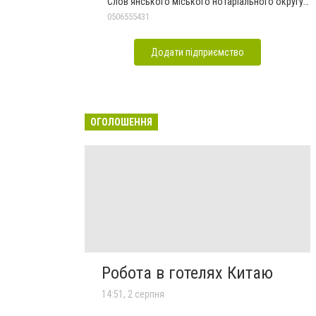
Слов'янського міського нотаріального округу
Дон.обл.
0506555431
Додати підприємство
ОГОЛОШЕННЯ
Робота в готелях Китаю
14:51, 2 серпня