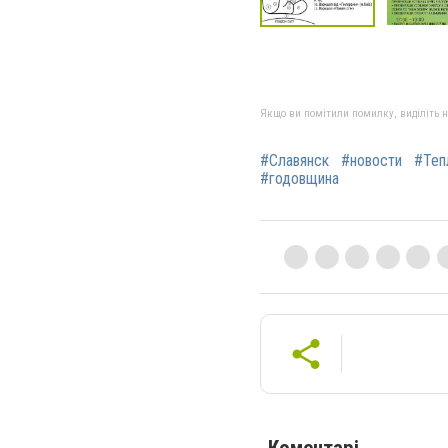
Якщо ви помітили помилку, виділіть нео
#Славянск
#новости
#Теп
#годовщина
Коментарі