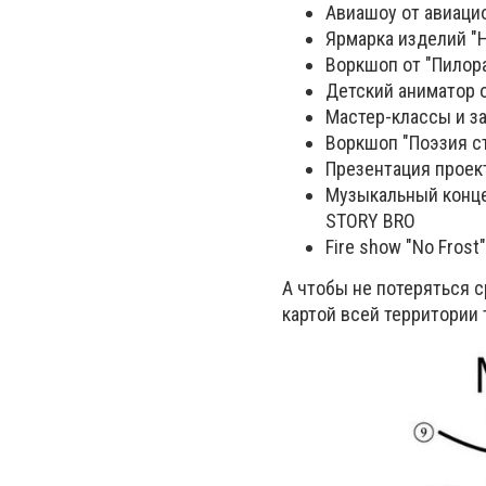
Авиашоу от авиаци
Ярмарка изделий "
Воркшоп от "Пилора
Детский аниматор 
Мастер-классы и з
Воркшоп "Поэзия с
Презентация прое
Музыкальный конце
STORY BRO
Fire show "No Frost"
А чтобы не потеряться с
картой всей территории 