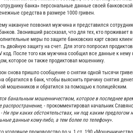
отруднику банка» персональные данные своей банковской 
денежные средства в размере 1000 гривен.
 ему накануне позвонил мужчина и представился сотрудни
банков. Звонивший рассказал, что для тех, кто проживает в
олнительные меры по защите банковских карт своих клиен
ть двойную защиту на счет. Для этого попросил продиктов
СV код. После того как мужчина сообщил все данные к нему
ом, которое он также продиктовал мошеннику.
ефон снова пришло сообщение о снятии одной тысячи гриве
а обратился в банк, чтобы выяснить причину снятия денег
твой мошенников и обратился за помощью к полицейским.
тся банальным мошенничеством, которое в последнее вре
е распространение,
- прокомментировал начальник Славянс
.
- Ни при каких обстоятельствах, ни под каким предлогом н
ные данные кому-либо, а тем более по телефону».
о уголовное производство по ч. 1 ст. 190 «Мошенничество