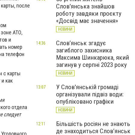
карты, после
Слов'янська знайшов
роботу завдяки проєкту
«Досвід має значення»
ком
НОВИНИ
 зоне АТО,
тов и
Слов’янськ згадує
14:36
ать номер
загиблого захисника
 на телефон
Максима Шинкарюка, який
загинув у серпні 2023 року
н с карты
НОВИНИ
 и как
У Слов'янській громаді
13:07
організували підвіз води:
мя
опубліковано графіки
кого отдела
НОВИНИ
е следует
Більшість росіян не знають
12:11
де знаходиться Слов’янськ
 Уголовного