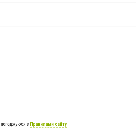
я погоджуюся з
Правилами сайту