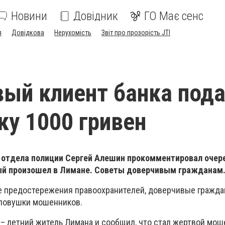
Новини
Довідник
ГО Має сенс
я
Довідкова
Нерухомість
Звіт про прозорість JTI
ый клиент банка под
у 1000 гривен
 отдела полиции Сергей Алешин прокомментировал очер
ый произошел в Лимане. Советы доверчивым гражданам
е предостережения правоохранителей, доверчивые гражда
 ловушки мошенников.
 – летний житель Лимана и сообщил, что стал жертвой мош