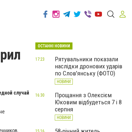
ОСТАННІ НОВИНИ
арил
Рятувальники показали
17:23
наслідки дронових ударів
по Слов'янську (ФОТО)
НОВИНИ
едной случай
Прощання з Олексієм
16:30
.
Юковим відбудеться 7 і 8
серпня
не
НОВИНИ
енников.
58-річний житель
15:16