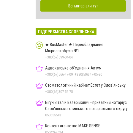
Всі матеріали тут
ПІДПРИЄМСТВА СЛОВ'ЯНСЬКА
★ BusMaster ★ Переобладнання
Мікроавтобусів №1
+380(67)599-04-04
Адвокатське об'єднання Актум
+380(67)566-47-09, +380(50)347-05-80
Стоматологічний кабінет Естет у Слов'янську
+380(66)307-55-75
Бігун Віталій Валерійович - приватний нотаріус
Слов'янського міського нотаріального округу
Дон.обл.
0506555431
Контент агентство MAKE SENSE
0504262624