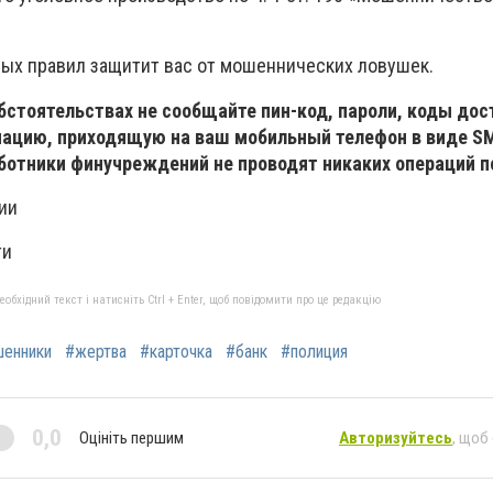
ых правил защитит вас от мошеннических ловушек.
обстоятельствах не сообщайте пин-код, пароли, коды дос
ацию, приходящую на ваш мобильный телефон в виде S
ботники финучреждений не проводят никаких операций п
ии
ти
бхідний текст і натисніть Ctrl + Enter, щоб повідомити про це редакцію
енники
#жертва
#карточка
#банк
#полиция
0,0
Оцініть першим
Авторизуйтесь
, щоб