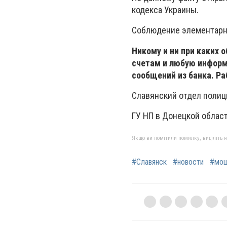
кодекса Украины.
Соблюдение элементарн
Никому и ни при каких 
счетам и любую информ
сообщений из банка. Ра
Славянский отдел полиц
ГУ НП в Донецкой облас
Якщо ви помітили помилку, виділіть нео
#Славянск
#новости
#мош