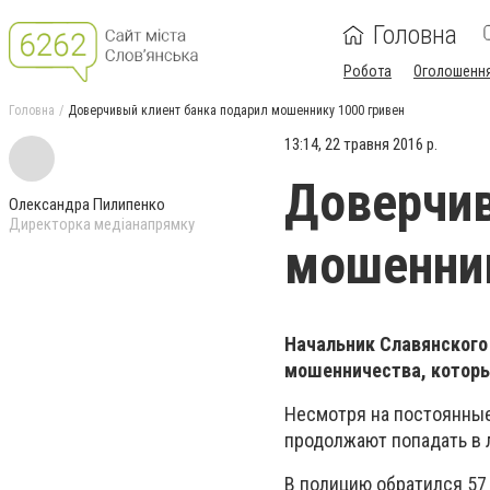
Головна
Робота
Оголошенн
Головна
Доверчивый клиент банка подарил мошеннику 1000 гривен
13:14, 22 травня 2016 р.
Доверчив
Олександра Пилипенко
Директорка медіанапрямку
мошенник
Начальник Славянского
мошенничества, котор
Несмотря на постоянны
продолжают попадать в
В полицию обратился 57