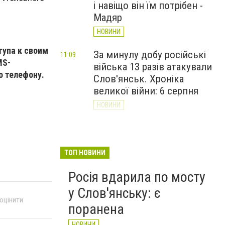
і навіщо він їм потрібен -
Мадяр
НОВИНИ
тупа к своим
За минулу добу російські
11:09
MS-
війська 13 разів атакували
о телефону.
Слов'янськ. Хроніка
великої війни: 6 серпня
НОВИНИ
Через постійні обстріли
10:29
Слов’янська
Донецькоблгаз припиняє
ТОП НОВИНИ
обслуговування двох
Росія вдарила по мосту
районів
у Слов'янську: є
НОВИНИ
 оцінити
поранена
НОВИНИ