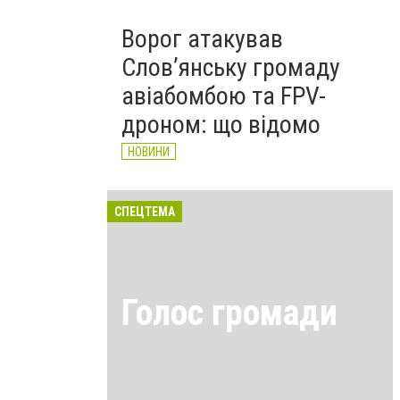
Ворог атакував
Слов’янську громаду
авіабомбою та FPV-
дроном: що відомо
НОВИНИ
СПЕЦТЕМА
Голос громади