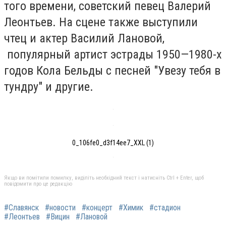
того времени, советский певец Валерий
Леонтьев. На сцене также выступили
чтец и актер Василий Лановой,
популярный артист эстрады 1950—1980-х
годов Кола Бельды с песней "Увезу тебя в
тундру" и другие.
0_106fe0_d3f14ee7_XXL (1)
Якщо ви помітили помилку, виділіть необхідний текст і натисніть Ctrl + Enter, щоб
повідомити про це редакцію
#Славянск
#новости
#концерт
#Химик
#стадион
#Леонтьев
#Вицин
#Лановой