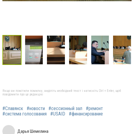
Якщо ви помітили помилку, виділіть необхідний текст і натисніть Ctrl + Enter, щоб
повідомити про це редакцію
#Славянск
#новости
#сессионный зал
#ремонт
#система голосования
#USAID
#финансирование
Дарья Шемелина