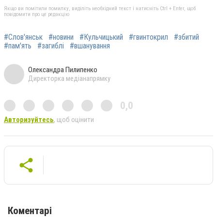
Якщо ви помітили помилку, виділіть необхідний текст і натисніть Ctrl + Enter, щоб
повідомити про це редакцію
#Слов'янськ
#новини
#Кульчицький
#гвинтокрил
#збитий
#пам'ять
#загиблі
#вшанування
Олександра Пилипенко
Директорка медіанапрямку
0,0
Авторизуйтесь
, щоб оцінити
Коментарі