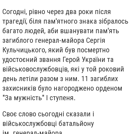
Согодні, рівно через два роки після
трагедії, біля пам'ятного знака зібралось
багато людей, аби вшанувати пам'ять
загиблого генерал-майора Сергія
Кульчицького, який був посмертно
удостоєний звання Герой України та
військовослужбовців, які у той роковий
день летіли разом з ним. 11 загиблих
захисників було нагороджено орденом
"За мужність" І ступеня.
Своє слово сьогодні сказали і
військослужбовці батальйону
ім. генерал-майора