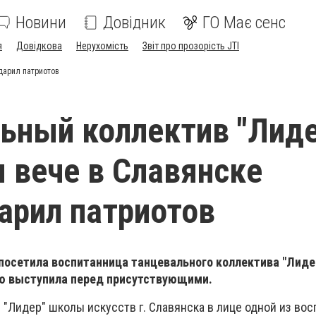
Новини
Довідник
ГО Має сенс
я
Довідкова
Нерухомість
Звіт про прозорість JTI
дарил патриотов
ьный коллектив "Лиде
 вече в Славянске
арил патриотов
посетила воспитанница танцевального коллектива "Лидер
ью выступила перед присутствующими.
"Лидер" школы искусств г. Славянска в лице одной из во