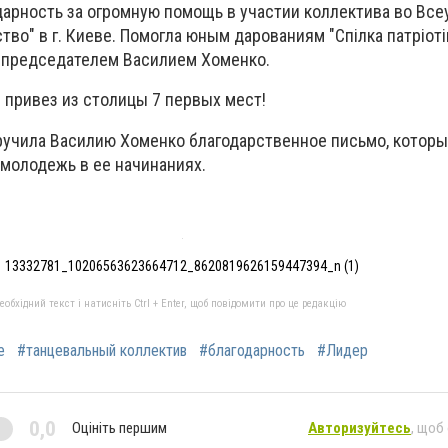
дарность за огромную помощь в участии коллектива во Вс
тво" в г. Киеве. Помогла юным дарованиям "Спілка патріоті
в председателем Василием Хоменко.
 привез из столицы 7 первых мест!
ручила Василию Хоменко благодарственное письмо, котор
молодежь в ее начинаниях.
13332781_10206563623664712_8620819626159447394_n (1)
бхідний текст і натисніть Ctrl + Enter, щоб повідомити про це редакцію
е
#танцевальный коллектив
#благодарность
#Лидер
0,0
Оцініть першим
Авторизуйтесь
, щоб