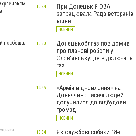
еукраинском
При Донецькій ОВА
16:24
в
запрацювала Рада ветеранів
війни
НОВИНИ
ый пообещал
Донецькоблгаз повідомив
15:30
про планові роботи у
Слов’янську: де відключать
газ
НОВИНИ
«Армія відновлення» на
14:55
Донеччині: тисячі людей
долучилися до відбудови
громад
НОВИНИ
 оцінити
Як службові собаки 18-ї
13:34