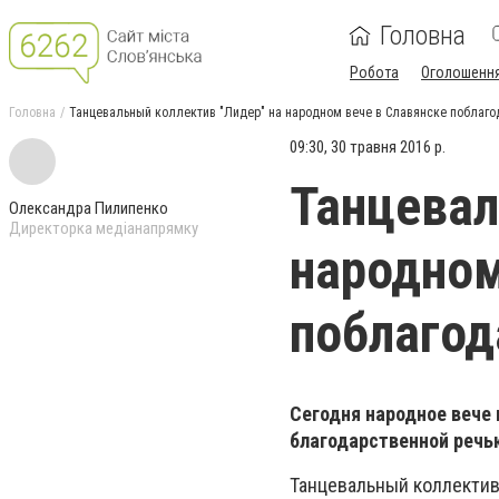
Головна
Робота
Оголошенн
Головна
Танцевальный коллектив "Лидер" на народном вече в Славянске поблаго
09:30, 30 травня 2016 р.
Танцевал
Олександра Пилипенко
Директорка медіанапрямку
народном
поблагод
Сегодня народное вече 
благодарственной реч
Танцевальный коллектив 