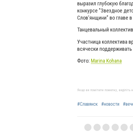
выразил глубокую благо
конкурсе "Звездное детс
Слов'янщини" во главе 
Танцевальный коллектив
Участница коллектива в
всячески поддерживать 
Фото:
Marina Kohana
Якщо ви помітили помилку, виділіть нео
#Славянск
#новости
#веч