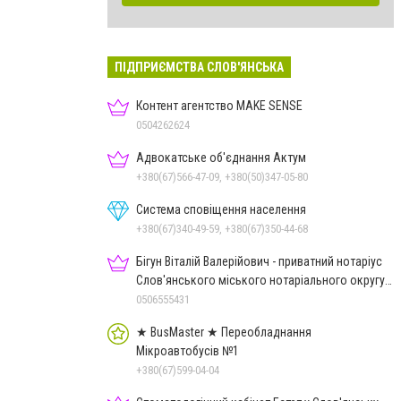
ПІДПРИЄМСТВА СЛОВ'ЯНСЬКА
Контент агентство MAKE SENSE
0504262624
Адвокатське об'єднання Актум
+380(67)566-47-09, +380(50)347-05-80
Система сповіщення населення
+380(67)340-49-59, +380(67)350-44-68
Бігун Віталій Валерійович - приватний нотаріус
Слов'янського міського нотаріального округу
Дон.обл.
0506555431
★ BusMaster ★ Переобладнання
Мікроавтобусів №1
+380(67)599-04-04