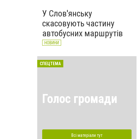
У Слов'янську
скасовують частину
автобусних маршрутів
НОВИНИ
СПЕЦТЕМА
Голос громади
Всі матеріали тут