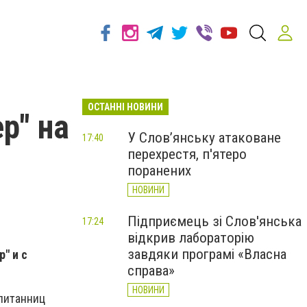
ОСТАННІ НОВИНИ
р" на
У Слов’янську атаковане
17:40
перехрестя, п'ятеро
поранених
НОВИНИ
Підприємець зі Слов'янська
17:24
відкрив лабораторію
завдяки програмі «Власна
" и с
справа»
НОВИНИ
спитанниц