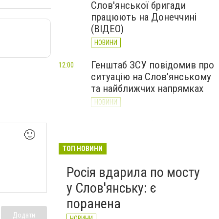
Слов'янської бригади
працюють на Донеччині
(ВІДЕО)
НОВИНИ
Генштаб ЗСУ повідомив про
12:00
ситуацію на Слов’янському
та найближчих напрямках
НОВИНИ
Слов’янськ обстріляли 13
11:18
🙂
разів за добу. Хроніка
великої війни: 7 серпня
ТОП НОВИНИ
НОВИНИ
Росія вдарила по мосту
у Слов'янську: є
поранена
Додати
НОВИНИ