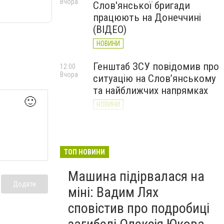
Вчора
Слов'янської бригади
працюють на Донеччині
(ВІДЕО)
НОВИНИ
Генштаб ЗСУ повідомив про
12:00
Вчора
ситуацію на Слов’янському
та найближчих напрямках
🙂
НОВИНИ
Слов’янськ обстріляли 13
11:18
Вчора
разів за добу. Хроніка
великої війни: 7 серпня
ТОП НОВИНИ
НОВИНИ
Машина підірвалася на
Додати
міні: Вадим Лях
сповістив про подробиці