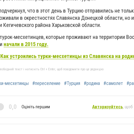
одчеркнул, что в этот день в Турцию отправились не тольк
живали в окрестностях Славянска Донецкой области, но и
и Кегичевского района Харьковской области.
турок-месхетинцев, которые проживают на территории Во
ти
начали в 2015 году.
:
Как устроились турки-месхетинцы из Славянска на роди
бхідний текст і натисніть Ctrl + Enter, щоб повідомити про це редакцію
ки-месхетинцы
#переселение
#Турция
#родина
#самолет
#ра
0,0
Оцініть першим
Авторизуйтесь
, щоб