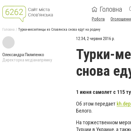
Головна
Робота
Оголошенн
Головна
Турки-месхетинцы из Славянска снова едут на родину
12:34, 2 червня 2016 р.
Турки-ме
Олександра Пилипенко
Директорка медіанапрямку
снова ед
1 июня самолет с 115 т
Об этом передает
kh.dep
Белого.
На торжественном мероп
Турции в Украине, а так