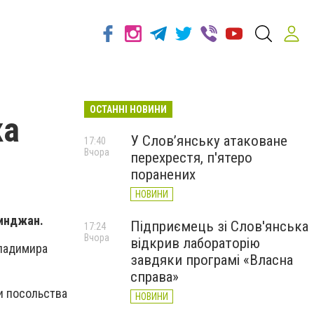
ОСТАННІ НОВИНИ
ка
У Слов’янську атаковане
17:40
Вчора
перехрестя, п'ятеро
поранених
НОВИНИ
зинджан.
Підприємець зі Слов'янська
17:24
Вчора
відкрив лабораторію
Владимира
завдяки програмі «Власна
справа»
и посольства
НОВИНИ