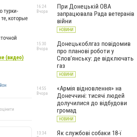
При Донецькій ОВА
16:24
о турки-
Вчора
запрацювала Рада ветеранів
 те, которые
війни
НОВИНИ
сточной
Донецькоблгаз повідомив
15:30
Вчора
про планові роботи у
не (видео)
Слов’янську: де відключать
газ
НОВИНИ
йон
«Армія відновлення» на
14:55
Вчора
Донеччині: тисячі людей
долучилися до відбудови
 оцінити
громад
НОВИНИ
Як службові собаки 18-ї
13:34