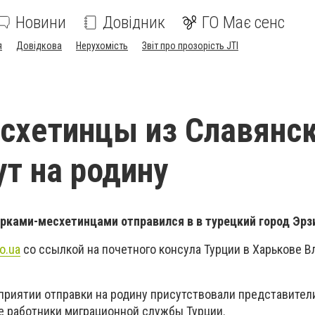
Новини
Довідник
ГО Має сенс
я
Довідкова
Нерухомість
Звіт про прозорість JTI
схетинцы из Славянс
ут на родину
урками-месхетинцами отправился в в турецкий город Эр
o.ua
со ссылкой на почетного консула Турции в Харькове 
риятии отправки на родину присутствовали представител
же работники миграционной службы Турции.