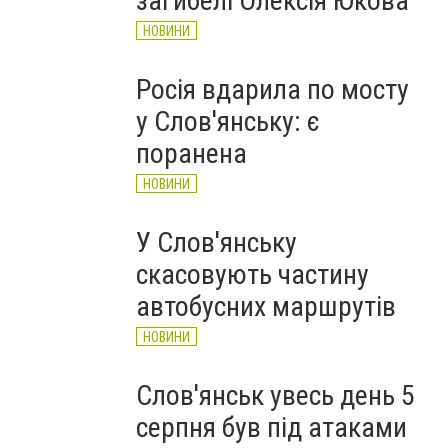
загибелі Олексія Юкова
НОВИНИ
Росія вдарила по мосту
у Слов'янську: є
поранена
НОВИНИ
У Слов'янську
скасовують частину
автобусних маршрутів
НОВИНИ
Слов'янськ увесь день 5
серпня був під атаками