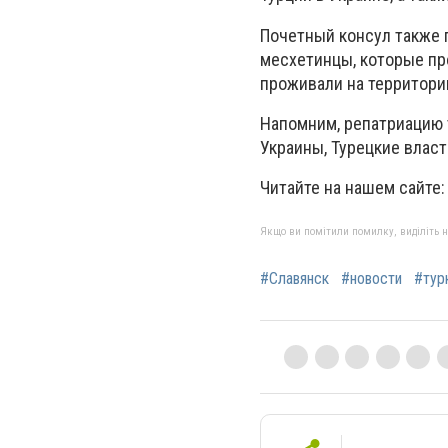
Почетный консул также п
месхетинцы, которые про
проживали на территори
Напомним, репатриацию 
Украины, Турецкие влас
Читайте на нашем сайте
Якщо ви помітили помилку, виділіть нео
#Славянск
#новости
#тур