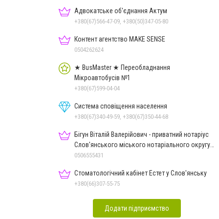
Адвокатське об'єднання Актум
+380(67)566-47-09, +380(50)347-05-80
Контент агентство MAKE SENSE
0504262624
★ BusMaster ★ Переобладнання
Мікроавтобусів №1
+380(67)599-04-04
Система сповіщення населення
+380(67)340-49-59, +380(67)350-44-68
Бігун Віталій Валерійович - приватний нотаріус
Слов'янського міського нотаріального округу
Дон.обл.
0506555431
Стоматологічний кабінет Естет у Слов'янську
+380(66)307-55-75
Додати підприємство