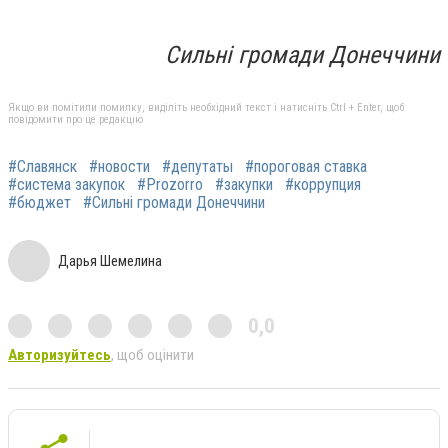
Сильні громади Донеччини
Якщо ви помітили помилку, виділіть необхідний текст і натисніть Ctrl + Enter, щоб
повідомити про це редакцію
#Славянск
#новости
#депутаты
#пороговая ставка
#система закупок
#Prozorro
#закупки
#коррупция
#бюджет
#Сильні громади Донеччини
Дарья Шемелина
0,0
Авторизуйтесь
, щоб оцінити