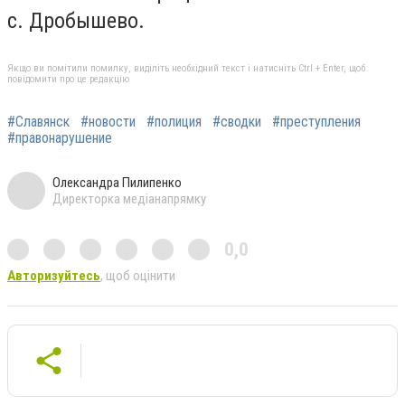
с. Дробышево.
Якщо ви помітили помилку, виділіть необхідний текст і натисніть Ctrl + Enter, щоб
повідомити про це редакцію
#Славянск
#новости
#полиция
#сводки
#преступления
#правонарушение
Олександра Пилипенко
Директорка медіанапрямку
0,0
Авторизуйтесь
, щоб оцінити