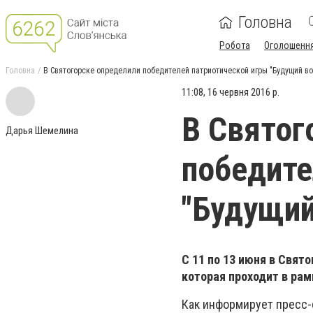
Головна
Робота
Оголошенн
Головна
В Святогорске определили победителей патриотической игры "Будущий во
11:08, 16 червня 2016 р.
В Святог
Дарья Шемелина
победите
"Будущий
С 11 по 13 июня в Свят
которая проходит в рам
Как информирует пресс-