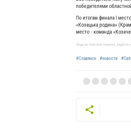
победителями областной
По итогам финала I место
«Козацька родина» (Крама
место - команда «Козаче
Якщо ви помітили помилку, виділіть нео
#Славянск
#новости
#Свя