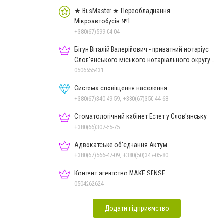
★ BusMaster ★ Переобладнання
Мікроавтобусів №1
+380(67)599-04-04
Бігун Віталій Валерійович - приватний нотаріус
Слов'янського міського нотаріального округу
Дон.обл.
0506555431
Система сповіщення населення
+380(67)340-49-59, +380(67)350-44-68
Стоматологічний кабінет Естет у Слов'янську
+380(66)307-55-75
Адвокатське об'єднання Актум
+380(67)566-47-09, +380(50)347-05-80
Контент агентство MAKE SENSE
0504262624
Додати підприємство