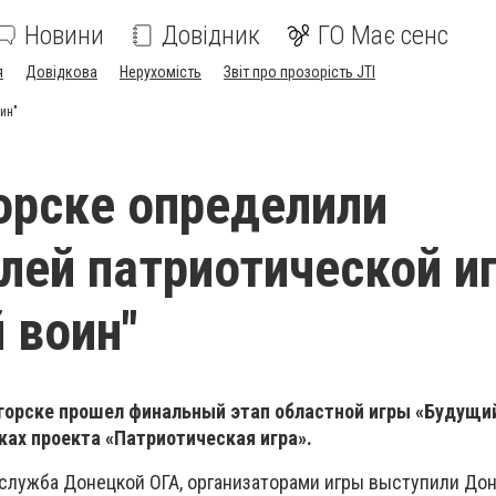
Новини
Довідник
ГО Має сенс
я
Довідкова
Нерухомість
Звіт про прозорість JTI
ин"
орске определили
лей патриотической и
 воин"
огорске прошел финальный этап областной игры «Будущий
ках проекта «Патриотическая игра».
служба Донецкой ОГА, организаторами игры выступили До