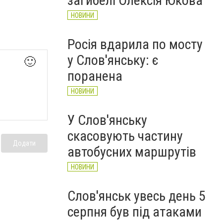
загибелі Олексія Юкова
НОВИНИ
Росія вдарила по мосту
у Слов'янську: є
🙂
поранена
НОВИНИ
У Слов'янську
скасовують частину
Додати
автобусних маршрутів
НОВИНИ
Слов'янськ увесь день 5
серпня був під атаками