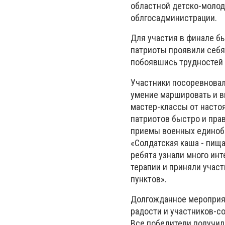
областной детско-молод
облгосадминистрации.
Для участия в финале б
патриоты проявили себя 
побоявшись трудностей 
Участники посоревновал
умение маршировать и в
мастер-классы от насто
патриотов быстро и прав
приемы военных единобо
«Солдатская каша - пищ
ребята узнали много ин
терапии и приняли учас
пунктов».
Долгожданное мероприят
радости и участников-с
Все победители получили