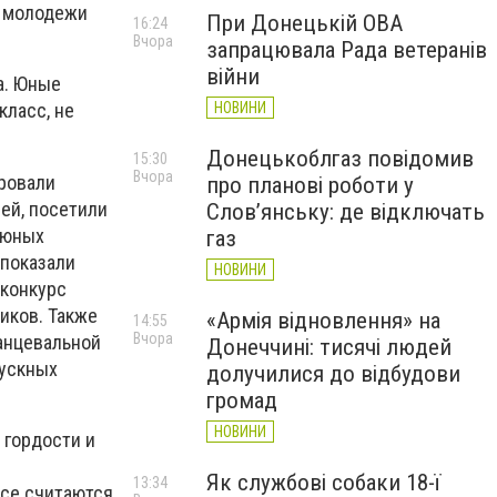
и молодежи
При Донецькій ОВА
16:24
Вчора
запрацювала Рада ветеранів
війни
а. Юные
НОВИНИ
класс, не
Донецькоблгаз повідомив
15:30
Вчора
ировали
про планові роботи у
ей, посетили
Слов’янську: де відключать
 юных
газ
 показали
НОВИНИ
 конкурс
иков. Также
«Армія відновлення» на
14:55
Вчора
анцевальной
Донеччині: тисячі людей
пускных
долучилися до відбудови
громад
НОВИНИ
 гордости и
Як службові собаки 18-ї
13:34
все считаются