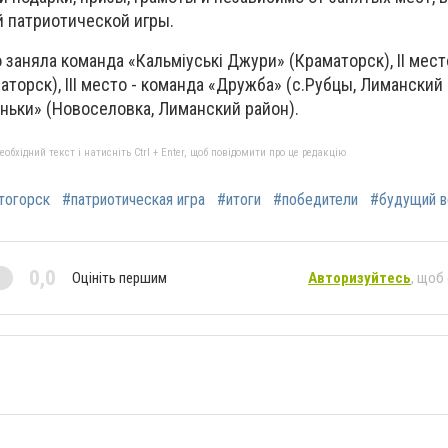
 патриотической игры.
 заняла команда «Кальміуські Джури» (Краматорск), II мест
торск), III место - команда «Дружба» (с.Рубцы, Лиманский 
ньки» (Новоселовка, Лиманский район).
бхідний текст і натисніть Ctrl + Enter, щоб повідомити про це редакцію
тогорск
#патриотическая игра
#итоги
#победители
#будущий в
0,0
Оцініть першим
Авторизуйтесь
, щоб