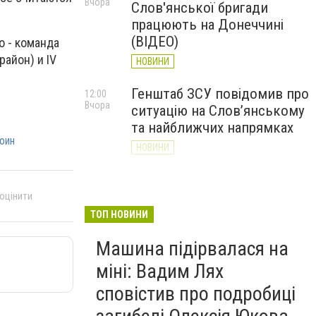
Вчора
Слов'янської бригади
працюють на Донеччині
(ВІДЕО)
о - команда
район) и IV
НОВИНИ
Генштаб ЗСУ повідомив про
12:00
Вчора
ситуацію на Слов’янському
та найближчих напрямках
оин
НОВИНИ
Слов’янськ обстріляли 13
11:18
Вчора
разів за добу. Хроніка
 оцінити
великої війни: 7 серпня
ТОП НОВИНИ
НОВИНИ
Машина підірвалася на
міні: Вадим Лях
сповістив про подробиці