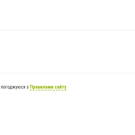
я погоджуюся з
Правилами сайту