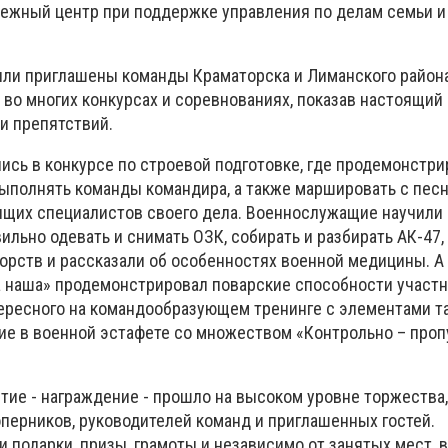
ежный центр при поддержке управления по делам семьи 
ыли приглашены команды Краматорска и Лиманского район
во многих конкурсах и соревнованиях, показав настоящий 
и препятствий.
ись в конкурсе по строевой подготовке, где продемонстр
ыполнять команды командира, а также маршировать с песн
ящих специалистов своего дела. Военнослужащие научили
ильно одевать и снимать ОЗК, собирать и разбирать АК-47,
рств и рассказали об особенностях военной медицины. А
а наша» продемонстрировал поварские способности участн
тересного на командообразующем тренинге с элементами т
тие в военной эстафете со множеством «Контрольно – про
ие - награждение - прошло на высоком уровне торжества,
оперников, руководителей команд и приглашенных гостей.
 подарки, призы, грамоты и независимо от занятых мест, 