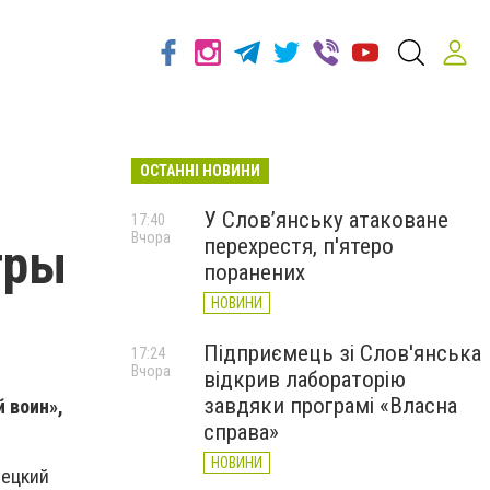
ОСТАННІ НОВИНИ
У Слов’янську атаковане
17:40
Вчора
перехрестя, п'ятеро
гры
поранених
НОВИНИ
Підприємець зі Слов'янська
17:24
Вчора
відкрив лабораторію
завдяки програмі «Власна
 воин»,
справа»
НОВИНИ
нецкий