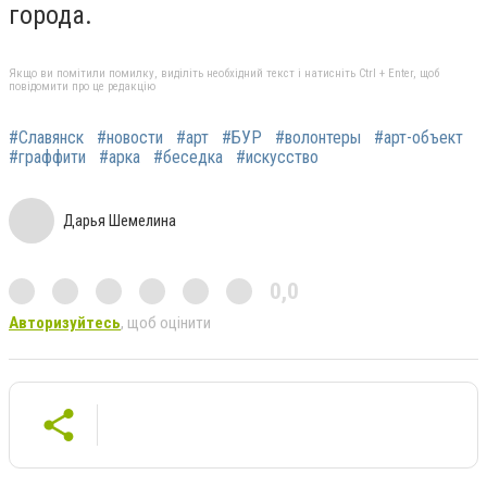
города.
Якщо ви помітили помилку, виділіть необхідний текст і натисніть Ctrl + Enter, щоб
повідомити про це редакцію
#Славянск
#новости
#арт
#БУР
#волонтеры
#арт-объект
#граффити
#арка
#беседка
#искусство
Дарья Шемелина
0,0
Авторизуйтесь
, щоб оцінити