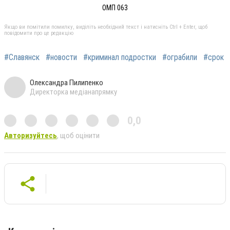
ОМП 063
Якщо ви помітили помилку, виділіть необхідний текст і натисніть Ctrl + Enter, щоб
повідомити про це редакцію
#Славянск
#новости
#криминал подростки
#ограбили
#срок
Олександра Пилипенко
Директорка медіанапрямку
0,0
Авторизуйтесь
, щоб оцінити