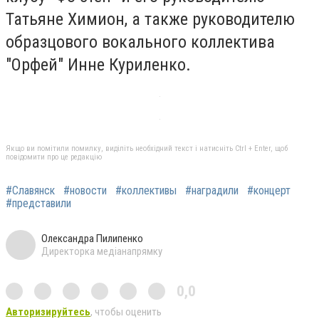
Татьяне Химион, а также руководителю
образцового вокального коллектива
"Орфей" Инне Куриленко.
Якщо ви помітили помилку, виділіть необхідний текст і натисніть Ctrl + Enter, щоб
повідомити про це редакцію
#Славянск
#новости
#коллективы
#наградили
#концерт
#представили
Олександра Пилипенко
Директорка медіанапрямку
0,0
Авторизируйтесь
, чтобы оценить