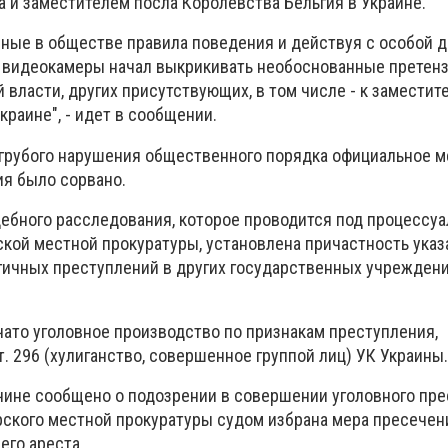
а и заместителем посла Королевства Бельгия в Украине.
ные в обществе правила поведения и действуя с особой д
 видеокамеры начал выкрикивать необоснованные претенз
власти, других присутствующих, в том числе - к заместит
краине", - идет в сообщении.
о грубого нарушения общественного порядка официальное 
я было сорвано.
удебного расследования, которое проводится под процессу
ой местной прокуратуры, установлена ​​причастность указ
ичных преступлений в других государственных учреждени
чато уголовное производство по признакам преступления,
т. 296 (хулиганство, совершенное группой лиц) УК Украины.
ине сообщено о подозрении в совершении уголовного пре
рского местной прокуратуры судом избрана мера пресечен
его ареста.