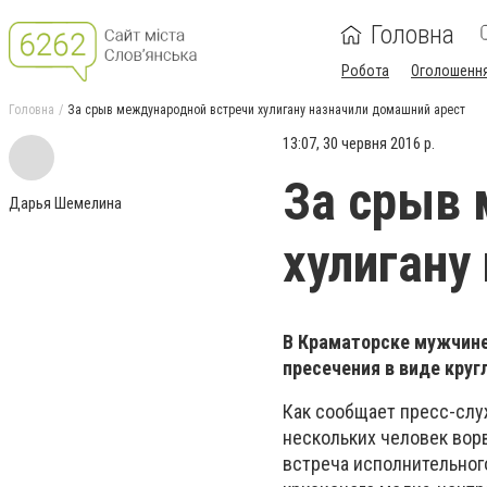
Головна
Робота
Оголошенн
Головна
За срыв международной встречи хулигану назначили домашний арест
13:07, 30 червня 2016 р.
За срыв 
Дарья Шемелина
хулигану
В Краматорске мужчине
пресечения в виде круг
Как сообщает пресс-слу
нескольких человек вор
встреча исполнительног