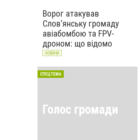
Ворог атакував
Слов’янську громаду
авіабомбою та FPV-
дроном: що відомо
НОВИНИ
СПЕЦТЕМА
Голос громади