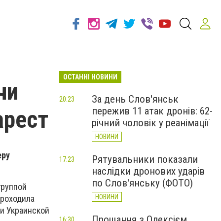
ОСТАННІ НОВИНИ
чи
За день Слов'янськ
20:23
пережив 11 атак дронів: 62-
арест
річний чоловік у реанімації
НОВИНИ
еру
Рятувальники показали
17:23
наслідки дронових ударів
по Слов'янську (ФОТО)
группой
НОВИНИ
проходила
ми Украинской
Прощання з Олексієм
16:30