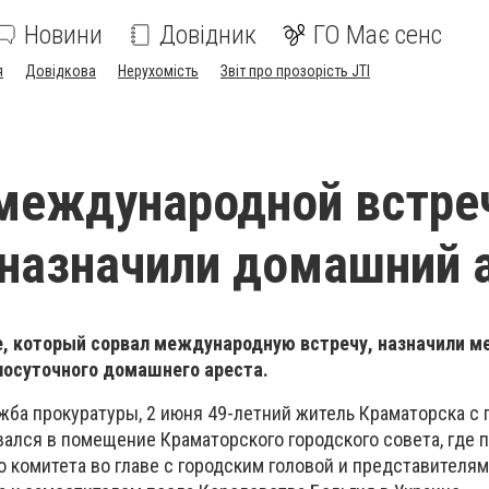
Новини
Довідник
ГО Має сенс
я
Довідкова
Нерухомість
Звіт про прозорість JTI
международной встре
 назначили домашний 
, который сорвал международную встречу, назначили м
лосуточного домашнего ареста.
жба прокуратуры, 2 июня 49-летний житель Краматорска с 
вался в помещение Краматорского городского совета, где 
о комитета во главе с городским головой и представителя