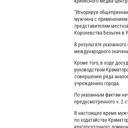
кризисного медиа-центр
"Игнорируя общепризнан
мужчина с применением
представителям местной 
Королевства Бельгия в У
В результате указанног
международного значени
Кроме того, в ходе дос
руководством Краматорск
совершению ряда аналог
учреждениях города.
По указанным фактам на
предусмотренного ч. 2 с
В настоящее время мужч
по ходатайству Крамато
круглосуточного домашн