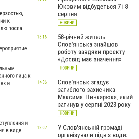
Юковим відбудеться 7 і 8
ерзостью,
серпня
ии к
НОВИНИ
елю посла
58-річний житель
15:16
Слов'янська знайшов
мероприятие
роботу завдяки проєкту
«Досвід має значення»
альным
НОВИНИ
анного лица к
Слов’янськ згадує
ях и
14:36
загиблого захисника
Максима Шинкарюка, який
загинув у серпні 2023 року
НОВИНИ
ступления и
У Слов'янській громаді
13:07
ия в виде
організували підвіз води: