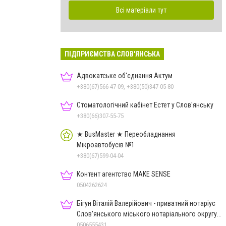
Всі матеріали тут
ПІДПРИЄМСТВА СЛОВ'ЯНСЬКА
Адвокатське об'єднання Актум
+380(67)566-47-09, +380(50)347-05-80
Стоматологічний кабінет Естет у Слов'янську
+380(66)307-55-75
★ BusMaster ★ Переобладнання
Мікроавтобусів №1
+380(67)599-04-04
Контент агентство MAKE SENSE
0504262624
Бігун Віталій Валерійович - приватний нотаріус
Слов'янського міського нотаріального округу
Дон.обл.
0506555431