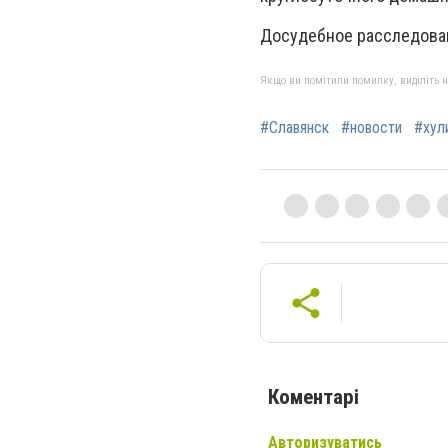
Досудебное расследова
Якщо ви помітили помилку, виділіть нео
#Славянск
#новости
#хул
Коментарі
Авторизуватись