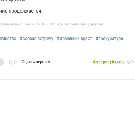
ние продолжается.
бхідний текст і натисніть Ctrl + Enter, щоб повідомити про це редакцію
иганство
#сорвал встречу
#домашний арест
#прокуратура
0,0
Оцініть першим
Авторизуйтесь
, щоб