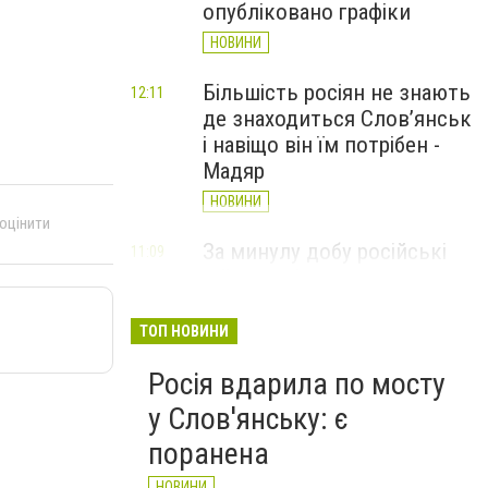
опубліковано графіки
НОВИНИ
Більшість росіян не знають
12:11
де знаходиться Слов’янськ
і навіщо він їм потрібен -
Мадяр
НОВИНИ
 оцінити
За минулу добу російські
11:09
війська 13 разів атакували
Слов'янськ. Хроніка
великої війни: 6 серпня
ТОП НОВИНИ
НОВИНИ
Росія вдарила по мосту
у Слов'янську: є
поранена
НОВИНИ