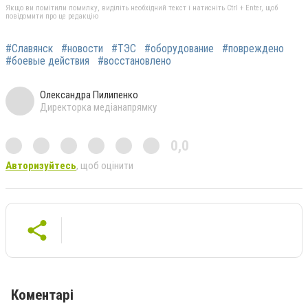
Якщо ви помітили помилку, виділіть необхідний текст і натисніть Ctrl + Enter, щоб
повідомити про це редакцію
#Славянск
#новости
#ТЭС
#оборудование
#повреждено
#боевые действия
#восстановлено
Олександра Пилипенко
Директорка медіанапрямку
0,0
Авторизуйтесь
, щоб оцінити
Коментарі