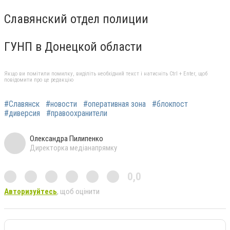
Славянский отдел полиции
ГУНП в Донецкой области
Якщо ви помітили помилку, виділіть необхідний текст і натисніть Ctrl + Enter, щоб
повідомити про це редакцію
#Славянск
#новости
#оперативная зона
#блокпост
#диверсия
#правоохранители
Олександра Пилипенко
Директорка медіанапрямку
0,0
Авторизуйтесь
, щоб оцінити