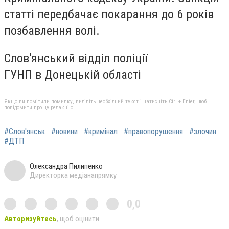
статті передбачає покарання до 6 років
позбавлення волі.
Слов'янський відділ поліції
ГУНП в Донецькій області
Якщо ви помітили помилку, виділіть необхідний текст і натисніть Ctrl + Enter, щоб
повідомити про це редакцію
#Слов'янськ
#новини
#кримінал
#правопорушення
#злочин
#ДТП
Олександра Пилипенко
Директорка медіанапрямку
0,0
Авторизуйтесь
, щоб оцінити