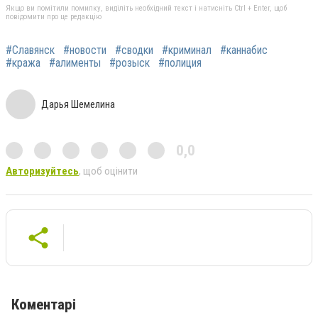
Якщо ви помітили помилку, виділіть необхідний текст і натисніть Ctrl + Enter, щоб
повідомити про це редакцію
#Славянск
#новости
#сводки
#криминал
#каннабис
#кража
#алименты
#розыск
#полиция
Дарья Шемелина
0,0
Авторизуйтесь
, щоб оцінити
Коментарі