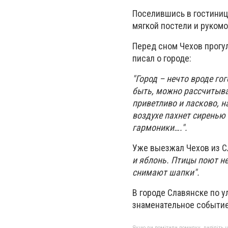
Поселившись в гостинице
мягкой постели и рукомо
Перед сном Чехов прогу
писал о городе:
"Город – нечто вроде го
быть, можно рассчитыва
приветливо и ласково, 
воздухе пахнет сиренью 
гармоники….".
Уже выезжал Чехов из С
и яблонь. Птицы поют не
снимают шапки".
В городе Славянске по у
знаменательное событие 
Якщо ви помітили помилку, виділіть нео