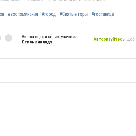
ов
#воспоминания
#город
#Святые горы
#гостиница
Високі оцінки користувачів за
Авторизуйтесь
, щоб
Стиль викладу