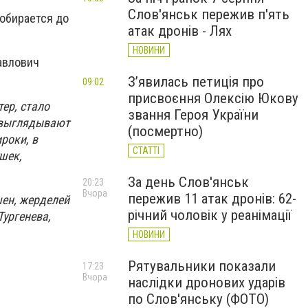
Слов'янськ пережив п'ять
добирается до
атак дронів - Лях
НОВИНИ
авлович
З’явилась петиція про
09:02
присвоєння Олексію Юкову
ер, стало
звання Героя України
а выглядывают
(посмертно)
роки, в
СТАТТІ
шек,
За день Слов'янськ
20:23
Вчора
пережив 11 атак дронів: 62-
шен, жерделей
річний чоловік у реанімації
Тургенева,
НОВИНИ
Рятувальники показали
17:23
Вчора
наслідки дронових ударів
по Слов'янську (ФОТО)