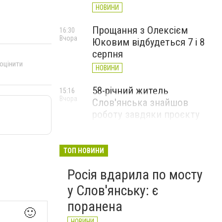
НОВИНИ
Прощання з Олексієм
16:30
Вчора
Юковим відбудеться 7 і 8
серпня
 оцінити
НОВИНИ
58-річний житель
15:16
Вчора
Слов'янська знайшов
роботу завдяки проєкту
«Досвід має значення»
НОВИНИ
ТОП НОВИНИ
Росія вдарила по мосту
у Слов'янську: є
поранена
🙂
НОВИНИ