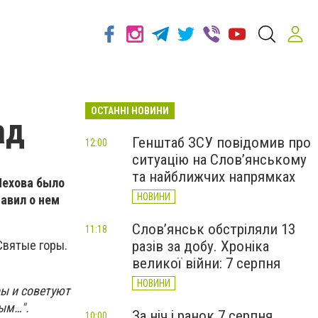
ОСТАННІ НОВИНИ
ад
Генштаб ЗСУ повідомив про
12:00
ситуацію на Слов’янському
та найближчих напрямках
Чехова было
НОВИНИ
тавил о нем
Слов’янськ обстріляли 13
11:18
разів за добу. Хроніка
Святые горы.
великої війни: 7 серпня
НОВИНИ
ры и советуют
тым…".
За ніч і ранок 7 серпня
10:00