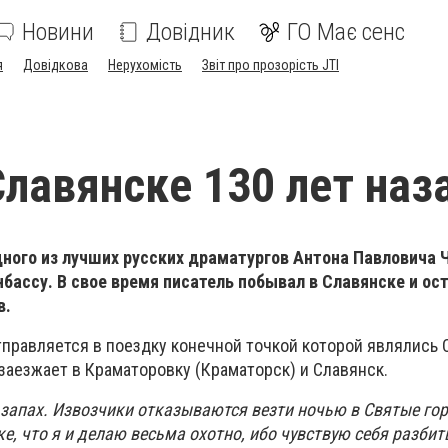
Новини
Довідник
ГО Має сенс
я
Довідкова
Нерухомість
Звіт про прозорість JTI
Славянске 130 лет наз
одного из лучших русских драматургов Антона Павловича 
бассу. В свое время писатель побывал в Славянске и ос
в.
тправляется в поездку конечной точкой которой являлись 
заезжает в Краматоровку (Краматорск) и Славянск.
 запах. Извозчики отказываются везти ночью в Святые го
е, что я и делаю весьма охотно, ибо чувствую себя разби