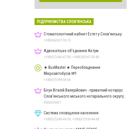
ПІДПРИЄМСТВА СЛОВ'ЯНСЬКА
Стоматологічний кабінет Естет у Слов'янську
+380(66)307-55-75
Адвокатське об'єднання Актум
+380(67)566-47-09, +380(50)347-05-80
★ BusMaster ★ Переобладнання
Мікроавтобусів №1
+380(67)599-04-04
Бігун Віталій Валерійович - приватний нотаріус
Слов'янського міського нотаріального округу
Дон.обл.
0506555431
Система сповіщення населення
+380(67)340-49-59, +380(67)350-44-68