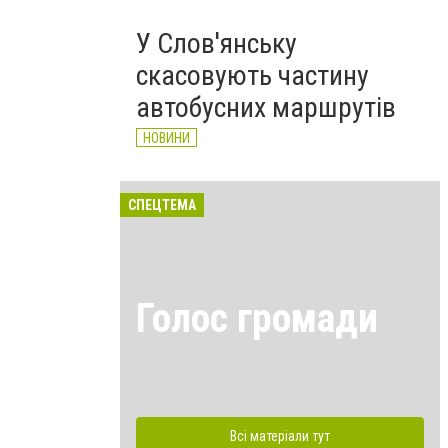
У Слов'янську
скасовують частину
автобусних маршрутів
НОВИНИ
СПЕЦТЕМА
Голос громади
Всі матеріали тут