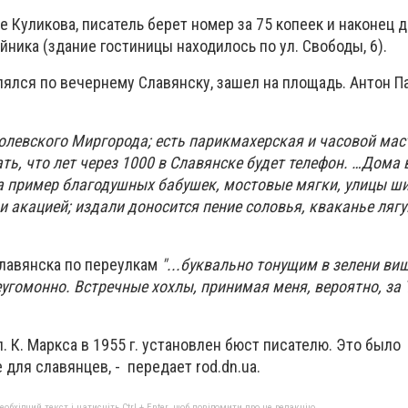
 Куликова, писатель берет номер за 75 копеек и наконец 
йника (здание гостиницы находилось по ул. Свободы, 6).
лялся по вечернему Славянску, зашел на площадь. Антон П
голевского Миргорода; есть парикмахерская и часовой маст
ть, что лет через 1000 в Славянске будет телефон. …Дом
на пример благодушных бабушек, мостовые мягки, улицы ши
и акацией; издали доносится пение соловья, кваканье лягу
лавянска по переулкам
"...буквально тонущим в зелени ви
угомонно. Встречные хохлы, принимая меня, вероятно, за 
л. К. Маркса в 1955 г. установлен бюст писателю. Это было
для славянцев, - передает rod.dn.ua.
бхідний текст і натисніть Ctrl + Enter, щоб повідомити про це редакцію