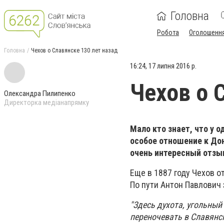
Головна
Робота
Оголошенн
Головна
Чехов о Славянске 130 лет назад
16:24, 17 липня 2016 р.
Чехов о 
Олександра Пилипенко
Директорка медіанапрямку
Мало кто знает, что у 
особое отношение к Дон
очень интересный отзы
Еще в 1887 году Чехов о
По пути Антон Павлович 
"Здесь духота, угольный
переночевать в Славянск