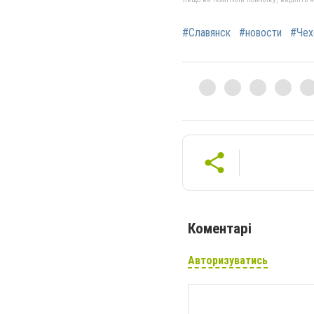
#Славянск
#новости
#Чех
Коментарі
Авторизуватись