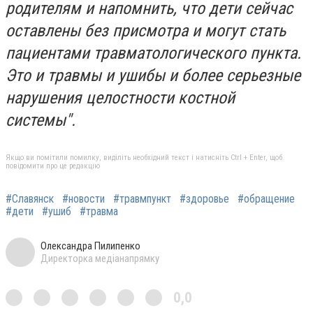
родителям и напомнить, что дети сейчас
оставлены без присмотра и могут стать
пациентами травматологического пункта.
Это и травмы и ушибы и более серьезные
нарушения целостности костной
системы".
Якщо ви помітили помилку, виділіть необхідний текст і натисніть Ctrl + Enter, щоб
повідомити про це редакцію
#Славянск
#новости
#травмпункт
#здоровье
#обращение
#дети
#ушиб
#травма
Олександра Пилипенко
Директорка медіанапрямку
0,0