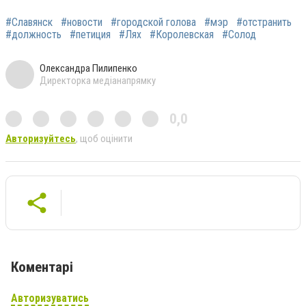
#Славянск
#новости
#городской голова
#мэр
#отстранить
#должность
#петиция
#Лях
#Королевская
#Солод
Олександра Пилипенко
Директорка медіанапрямку
0,0
Авторизуйтесь
, щоб оцінити
Коментарі
Авторизуватись