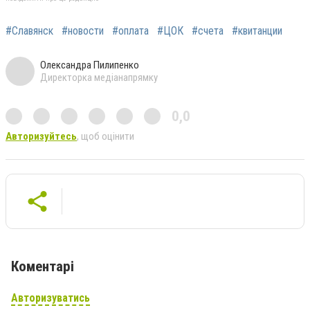
#Славянск
#новости
#оплата
#ЦОК
#счета
#квитанции
Олександра Пилипенко
Директорка медіанапрямку
0,0
Авторизуйтесь
, щоб оцінити
Коментарі
Авторизуватись