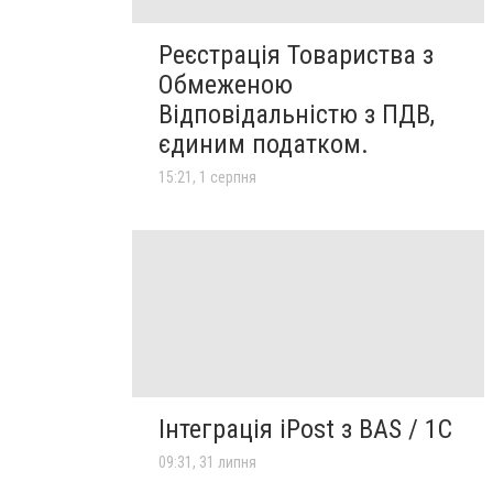
Реєстрація Товариства з
Обмеженою
Відповідальністю з ПДВ,
єдиним податком.
15:21, 1 серпня
Інтеграція iPost з BAS / 1С
09:31, 31 липня