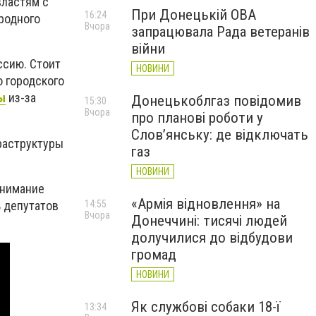
властям с
При Донецькій ОВА
16:24
ародного
Вчора
запрацювала Рада ветеранів
війни
ссию. Стоит
НОВИНИ
о городского
ы
из-за
Донецькоблгаз повідомив
15:30
Вчора
про планові роботи у
Слов’янську: де відключать
раструктуры
газ
НОВИНИ
внимание
«Армія відновлення» на
 депутатов
14:55
Вчора
Донеччині: тисячі людей
долучилися до відбудови
громад
НОВИНИ
Як службові собаки 18-ї
13:34