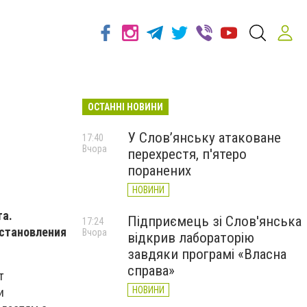
ОСТАННІ НОВИНИ
У Слов’янську атаковане
17:40
Вчора
перехрестя, п'ятеро
поранених
НОВИНИ
та.
Підприємець зі Слов'янська
17:24
сстановления
Вчора
відкрив лабораторію
завдяки програмі «Власна
справа»
т
НОВИНИ
и