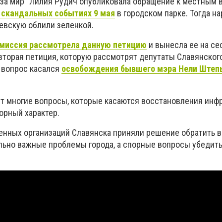
а мир" Лилия Рудич опубликовала обращение к местным 
 скандальных событиях 9 мая
в городском парке. Тогда н
евскую облили зеленкой.
омиссия рассмотрела данную петицию
и вынесла ее на се
 вторая петиция, которую рассмотрят депутаты Славянског
е вопрос касался
освобождения бывшего мэра Нели Штеп
т многие вопросы, которые касаются восстановления инф
орный характер.
нных организаций Славянска приняли решение обратить 
льно важные проблемы города, а спорные вопросы убедить