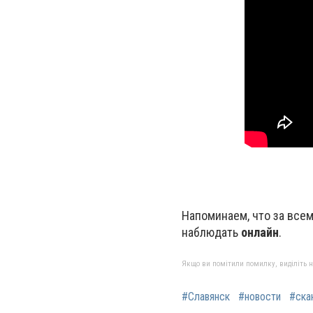
Напоминаем, что за все
наблюдать
онлайн
.
Якщо ви помітили помилку, виділіть нео
#Славянск
#новости
#ска