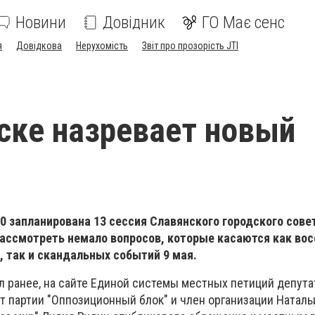
Новини
Довідник
ГО Має сенс
я
Довідкова
Нерухомість
Звіт про прозорість JTI
ске назревает новый
:00 запланирована 13 сессия Славянского городского сове
ассмотреть немало вопросов, которые касаются как во
 так и скандальных событий 9 мая.
 ранее, на сайте Единой системы местных петиций депута
т партии "Оппозиционный блок" и член организации Наталь