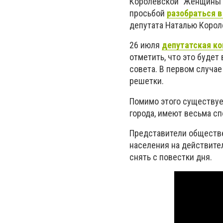
Королевской "Женщины з
просьбой
разобраться в
депутата Наталью Корол
26 июля
депутатская к
отметить, что это будет
совета. В первом случа
решетки.
Помимо этого существуе
города, имеют весьма сп
Представители обществе
населения на действите
снять с повестки дня.