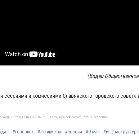
(Видео Общественное
ми сессиями и комиссиями Славянского городского совета
бхідний текст і натисніть Ctrl + Enter, щоб повідомити про це редакцію
ндал
#горсовет
#активисты
#сессия
#9 мая
#инфраструктура