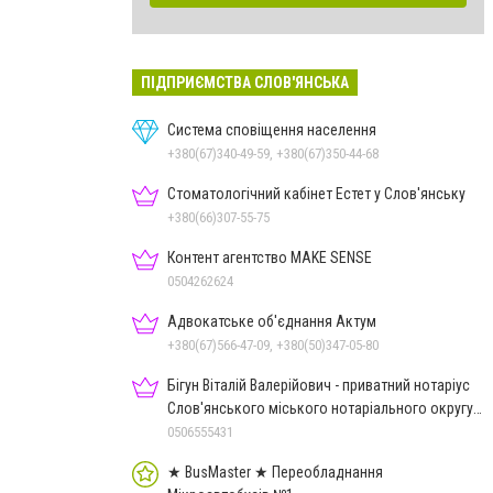
ПІДПРИЄМСТВА СЛОВ'ЯНСЬКА
Система сповіщення населення
+380(67)340-49-59, +380(67)350-44-68
Стоматологічний кабінет Естет у Слов'янську
+380(66)307-55-75
Контент агентство MAKE SENSE
0504262624
Адвокатське об'єднання Актум
+380(67)566-47-09, +380(50)347-05-80
Бігун Віталій Валерійович - приватний нотаріус
Слов'янського міського нотаріального округу
Дон.обл.
0506555431
★ BusMaster ★ Переобладнання