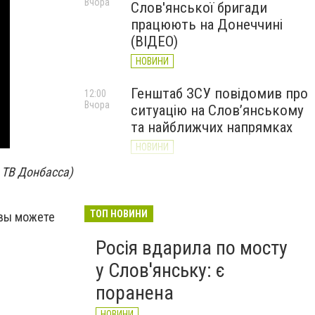
Вчора
Слов'янської бригади
працюють на Донеччині
(ВІДЕО)
НОВИНИ
Генштаб ЗСУ повідомив про
12:00
Вчора
ситуацію на Слов’янському
та найближчих напрямках
НОВИНИ
 ТВ Донбасса)
Слов’янськ обстріляли 13
11:18
Вчора
разів за добу. Хроніка
великої війни: 7 серпня
ТОП НОВИНИ
 вы можете
НОВИНИ
Росія вдарила по мосту
у Слов'янську: є
поранена
НОВИНИ