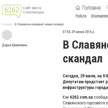
Головна
Робота
Оголошенн
Головна
В Славянске назревает новый скандал
07:04, 29 липня 2016 р.
В Славян
Дарья Шемелина
скандал
Сегодня, 29 июля, на 9
Депутатам предстоит р
инфраструктуры города,
Как
6262.com.ua
сообщал
Славянского горсовета о