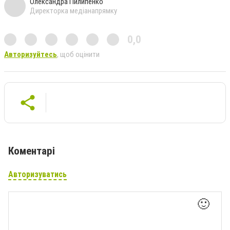
Олександра Пилипенко
Директорка медіанапрямку
0,0
Авторизуйтесь
, щоб оцінити
Коментарі
Авторизуватись
🙂