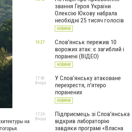
звання Героя України
Олексію Юкову набрала
необхідні 25 тисяч голосів
НОВИНИ
Слов'янськ пережив 10
10:27
ворожих атак: є загиблий і
поранені (ВІДЕО)
НОВИНИ
У Слов’янську атаковане
17:40
Вчора
перехрестя, п'ятеро
поранених
НОВИНИ
Підприємець зі Слов'янська
17:24
Вчора
відкрив лабораторію
рхитектуры на
завдяки програмі «Власна
тогорья.