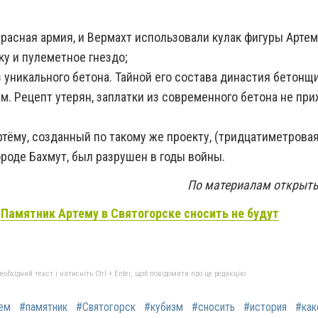
расная армия, и Вермахт использовали кулак фигуры Артем
у и пулеметное гнездо;
 уникального бетона. Тайной его состава династия бетонщ
ем. Рецепт утерян, заплатки из современного бетона не пр
тёму, созданный по такому же проекту, (тридцатиметровая
роде Бахмут, был разрушен в годы войны.
По материалам открыты
:
Памятник Артему в Святогорске сносить не будут
бхідний текст і натисніть Ctrl + Enter, щоб повідомити про це редакцію
ем
#памятник
#Святогорск
#кубизм
#сносить
#история
#как