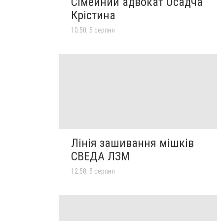
Сімейний адвокат Осадча
Крістина
10:50, 5 серпня
Лінія зашивання мішків
СВЕДА ЛЗМ
12:58, 5 серпня