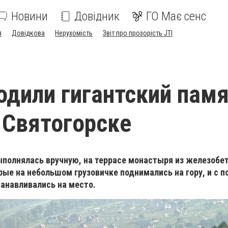
Новини
Довідник
ГО Має сенс
я
Довідкова
Нерухомість
Звіт про прозорість JTI
одили гигантский пам
 Святогорске
ыполнялась вручную, на террасе монастыря из железобе
рые на небольшом грузовичке поднимались на гору, и с
анавливались на место.