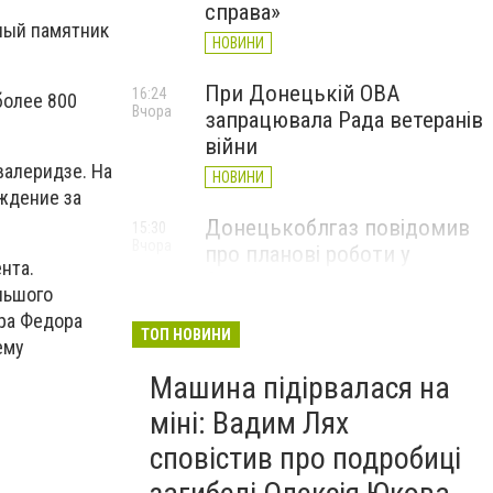
справа»
ный памятник
НОВИНИ
При Донецькій ОВА
16:24
более 800
Вчора
запрацювала Рада ветеранів
війни
валеридзе. На
НОВИНИ
ждение за
Донецькоблгаз повідомив
15:30
Вчора
про планові роботи у
нта.
Слов’янську: де відключать
льшого
газ
ера Федора
ТОП НОВИНИ
НОВИНИ
ему
Машина підірвалася на
міні: Вадим Лях
сповістив про подробиці