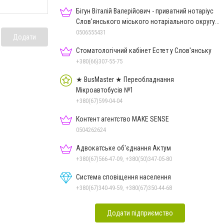
Бігун Віталій Валерійович - приватний нотаріус
Слов'янського міського нотаріального округу
Дон.обл.
0506555431
Додати
Стоматологічний кабінет Естет у Слов'янську
+380(66)307-55-75
★ BusMaster ★ Переобладнання
Мікроавтобусів №1
+380(67)599-04-04
Контент агентство MAKE SENSE
0504262624
Адвокатське об'єднання Актум
+380(67)566-47-09, +380(50)347-05-80
Система сповіщення населення
+380(67)340-49-59, +380(67)350-44-68
Додати підприємство