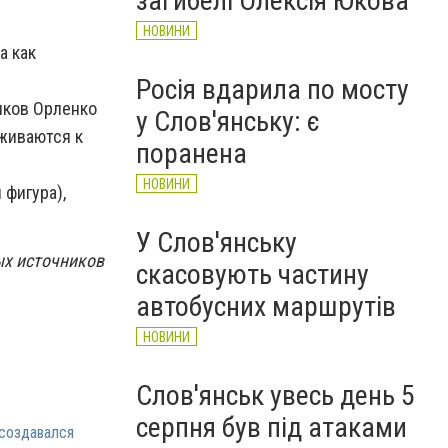
загибелі Олексія Юкова
НОВИНИ
а как
Росія вдарила по мосту
иков Орленко
у Слов'янську: є
иживаются к
поранена
НОВИНИ
 фигура),
У Слов'янську
х источников
скасовують частину
автобусних маршрутів
НОВИНИ
Слов'янськ увесь день 5
серпня був під атаками
создавался