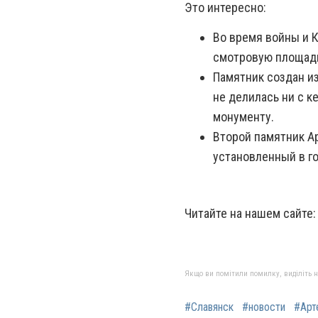
Это интересно:
Во время войны и К
смотровую площадк
Памятник создан из
не делилась ни с к
монументу.
Второй памятник Ар
установленный в го
Читайте на нашем сайте
Якщо ви помітили помилку, виділіть нео
#Славянск
#новости
#Арт