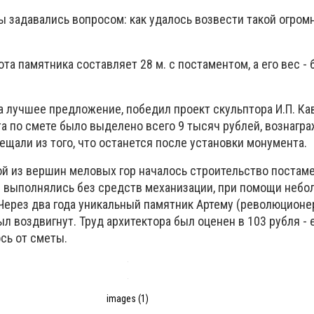
ы задавались вопросом: как удалось возвести такой огром
ота памятника составляет 28 м. с постаментом, а его вес - 
а лучшее предложение, победил проект скульптора И.П. Ка
а по смете было выделено всего 9 тысяч рублей, вознагра
ещали из того, что останется после установки монумента.
дной из вершин меловых гор началось строительство постаме
ы выполнялись без средств механизации, при помощи небо
 Через два года уникальный памятник Артему (революцион
л воздвигнут. Труд архитектора был оценен в 103 рубля - 
ось от сметы.
images (1)