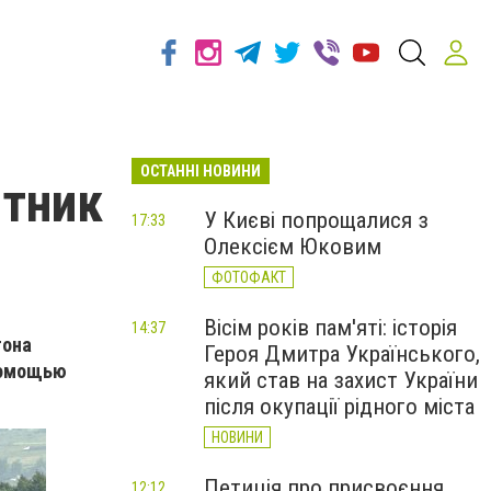
ОСТАННІ НОВИНИ
ятник
У Києві попрощалися з
17:33
Олексієм Юковим
ФОТОФАКТ
Вісім років пам'яті: історія
14:37
тона
Героя Дмитра Українського,
 помощью
який став на захист України
після окупації рідного міста
НОВИНИ
Петиція про присвоєння
12:12