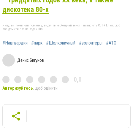
– тридцатых годов ХХ века, а также
дискотека 80-х
Якщо ви помітили помилку, виділіть необхідний текст і натисніть Ctrl + Enter, щоб
повідомити про це редакцію
#Нацгвардия
#парк
#Шелковичный
#волонтеры
#АТО
Денис Бигунов
0,0
Авторизуйтесь
, щоб оцінити