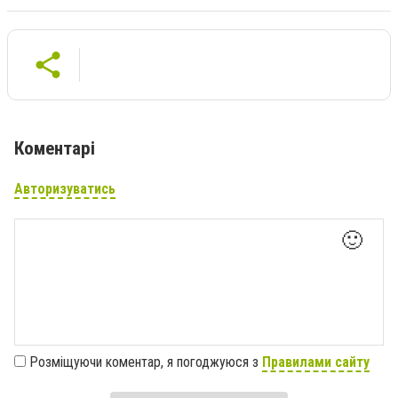
Коментарі
Авторизуватись
🙂
Розміщуючи коментар, я погоджуюся з
Правилами сайту