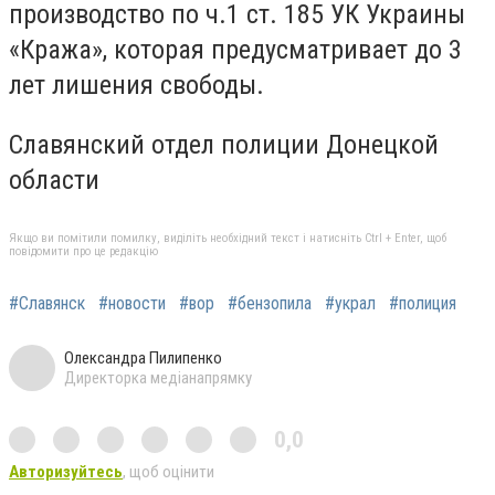
производство по ч.1 ст. 185 УК Украины
«Кража», которая предусматривает до 3
лет лишения свободы.
Славянский отдел полиции Донецкой
области
Якщо ви помітили помилку, виділіть необхідний текст і натисніть Ctrl + Enter, щоб
повідомити про це редакцію
#Славянск
#новости
#вор
#бензопила
#украл
#полиция
Олександра Пилипенко
Директорка медіанапрямку
0,0
Авторизуйтесь
, щоб оцінити