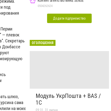
Контент агентство MAKE SENSE
 режима.
0504262624
ти под
онирования
Додати підприємство
в Перми
" — плевок
в". Секретарь
ОГОЛОШЕННЯ
 в Донбассе
ируют
роизирующую
ись
м
Модуль УкрПошта + BAS /
рать шлюз,
1C
Курсина сама
пилили на моих
09:31, 31 липня