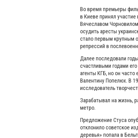
Во время премьеры филь
в Киеве принял участие 
Вячеславом Чорновилом,
осудить аресты украинс
стало первым крупным 
репрессий в послевоенно
Далее последовали годы
счастливыми годами его
агенты КГБ, но он часто
Валентину Попелюх. В 19
исследователь творчест
Зарабатывал на жизнь, ра
метро.
Предложение Стуса опуб
отклонило советское изд
деревья» попала в Бельг