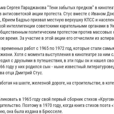
ма Сергея Параджанова "Тени забытых предков" в кинотеат
в антисоветской акции протеста. Стус вместе с Иваном Дз
 Юрием Бадзьо призвал местную верхушку КПСС и населе
кой интеллигенции советскими карательными органами в Ук
общественным политическим протестом против массовых 
е время. За участие в этой акции его отчислили из аспира
 временных работ с 1965 по 1972 год, которые стали самы
 жизни. Хотя с момента выступления в кинотеатре за ним 
 ездил с друзьями в путешествия, в эти годы он и нашел св
66 году у них родился сын - ныне известный литературове
ва отца Дмитрий Стус.
ботая на шахте, железной дороге, на строительстве, в коте
ликовать в 1965 году свой первый сборник стихов «Кругов
ательство. Поэтому в 1970 году, когда книга стихов поэта 
ию, она была издана в Брюсселе.