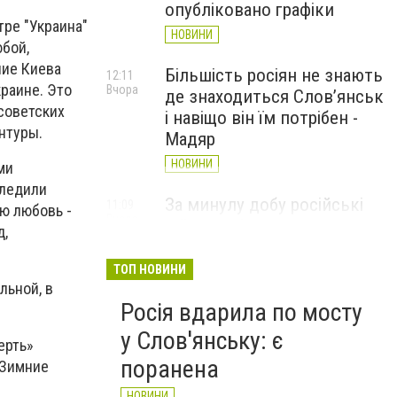
опубліковано графіки
ре "Украина"
НОВИНИ
юбой,
ние Киева
Більшість росіян не знають
12:11
раине. Это
Вчора
де знаходиться Слов’янськ
советских
і навіщо він їм потрібен -
нтуры.
Мадяр
НОВИНИ
ми
следили
За минулу добу російські
11:09
ою любовь -
Вчора
війська 13 разів атакували
д,
Слов'янськ. Хроніка
великої війни: 6 серпня
ТОП НОВИНИ
льной, в
НОВИНИ
Росія вдарила по мосту
у Слов'янську: є
ерть»
поранена
«Зимние
НОВИНИ