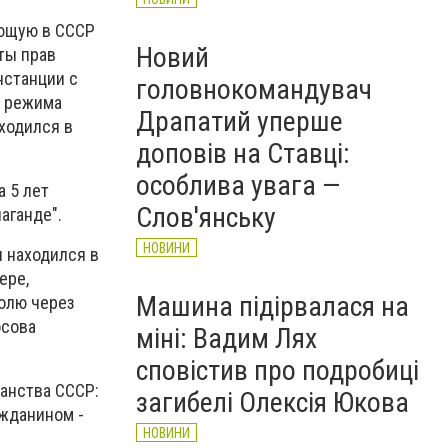
ующую в СССР
Новий
ты прав
нстанции с
головнокомандувач
о режима
Драпатий уперше
аходился в
доповів на Ставці:
особлива увага —
а 5 лет
Слов'янську
паганде".
НОВИНИ
я находился в
ере,
Машина підірвалася на
олю через
осова
міні: Вадим Лях
сповістив про подробиці
анства СССР:
загибелі Олексія Юкова
ажданином -
НОВИНИ