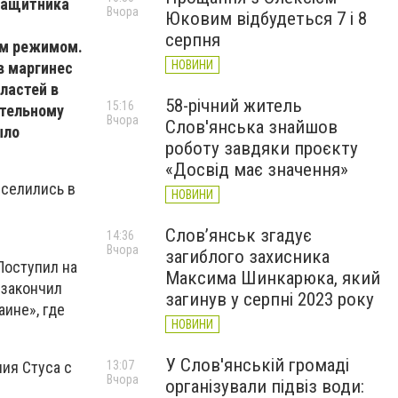
озащитника
Вчора
Юковим відбудеться 7 і 8
серпня
им режимом.
НОВИНИ
в маргинес
ластей в
58-річний житель
15:16
ительному
Вчора
Слов'янська знайшов
ыло
роботу завдяки проєкту
«Досвід має значення»
еселились в
НОВИНИ
Слов’янськ згадує
14:36
Вчора
загиблого захисника
Поступил на
Максима Шинкарюка, який
 закончил
загинув у серпні 2023 року
аине», где
НОВИНИ
У Слов'янській громаді
ия Стуса с
13:07
Вчора
організували підвіз води: