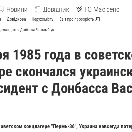
Новини
Довідник
ГО Має сенс
я
Довідкова
Нерухомість
Звіт про прозорість JTI
-диссидент с Донбасса Василь Стус
ря 1985 года в советс
ре скончался украинс
сидент с Донбасса Ва
 советском концлагере "Пермь-36", Украина навсегда поте