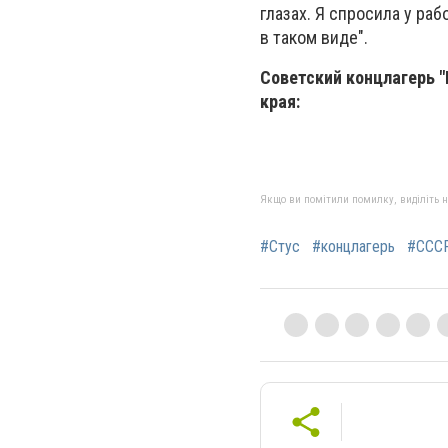
глазах. Я спросила у ра
в таком виде".
Советский концлагерь "
края:
Якщо ви помітили помилку, виділіть нео
#Стус
#концлагерь
#ССС