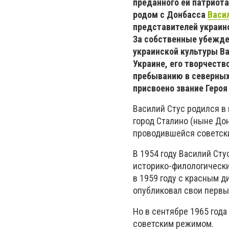
преданного ей патриота
родом с Донбасса
Васи
представителей украин
За собственные убежде
украинской культуры В
Украине, его творчест
пребыванию в северных 
присвоено звание Героя
Василий Стус родился в 
город Сталино (ныне До
проводившейся советск
В 1954 году Василий Ст
историко-филологически
в 1959 году с красным д
опубликовал свои первы
Но в сентябре 1965 год
советским режимом.