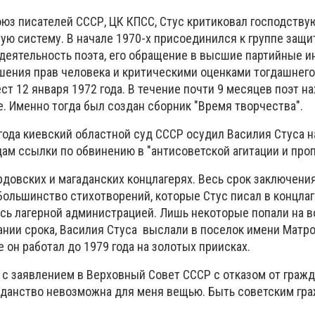
оюз писателей СССР, ЦК КПСС, Стус критиковал господств
 систему. В начале 1970-х присоединился к группе защи
 деятельность поэта, его обращение в высшие партийные и
шения прав человека и критическими оценками тогдашнег
ст 12 января 1972 года. В течение почти 9 месяцев поэт н
. Именно тогда был создан сборник "Время творчества".
года киевский областной суд СССР осудил Василия Стуса н
ам ссылки по обвинению в "антисоветской агитации и про
довских и магаданских концлагерях. Весь срок заключени
Большинство стихотворений, которые Стус писал в концлаг
сь лагерной администрацией. Лишь некоторые попали на в
чании срока, Василия Стуса выслали в поселок имени Матр
е он работал до 1979 года на золотых приисках.
 с заявлением в Верховный Совет СССР с отказом от гражд
ражданство невозможна для меня вещью. Быть советским гр