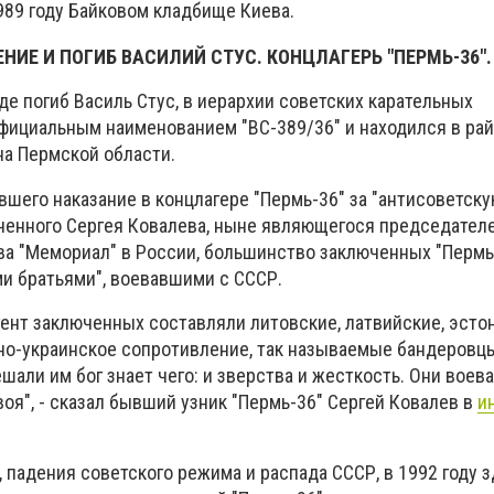
989 году
Байковом кладбище
Киева.
НИЕ И ПОГИБ ВАСИЛИЙ СТУС. КОНЦЛАГЕРЬ "ПЕРМЬ-36".
где погиб Василь Стус, в иерархии советских карательных
официальным наименованием "ВС-389/36" и находился в ра
на Пермской области.
шего наказание в концлагере "Пермь-36" за "антисоветску
ченного Сергея Ковалева, ныне являющегося председател
а "Мемориал" в России, большинство заключенных "Пермь
и братьями", воевавшими с СССР.
ент заключенных составляли литовские, латвийские, эсто
дно-украинское сопротивление, так называемые бандеровцы
ешали им бог знает чего: и зверства и жесткость. Они воев
своя", - сказал бывший узник "Пермь-36" Сергей Ковалев в
и
 падения советского режима и распада СССР, в 1992 году 