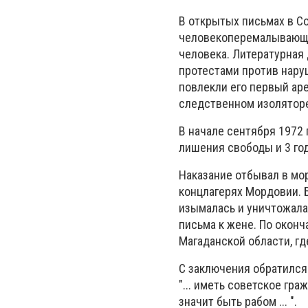
В открытых письмах в С
человекоперемалывающую
человека. Литературная
протестами против нару
повлекли его первый аре
следственном изоляторе
В начале сентября 1972 
лишения свободы и 3 год
Наказание отбывал в мор
концлагерях Мордовии. 
изымалась и уничтожала
письма к жене. По окон
Магаданской области, гд
С заключения обратился
"... иметь советское г
значит быть рабом ... ".