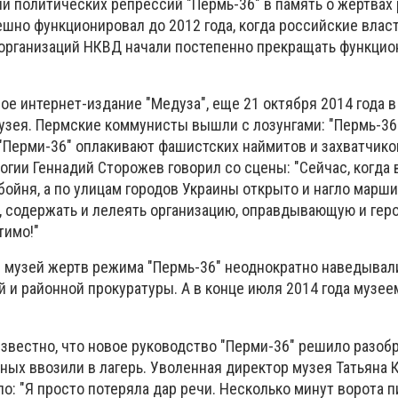
ии политических репрессий "Пермь-36" в память о жертвах
шно функционировал до 2012 года, когда российские влас
организаций НКВД начали постепенно прекращать функци
е интернет-издание "Медуза", еще 21 октября 2014 года 
узея. Пермские коммунисты вышли с лозунгами: "Пермь-36
 "Перми-36" оплакивают фашистских наймитов и захватчико
гии Геннадий Сторожев говорил со сцены: "Сейчас, когда
бойня, а по улицам городов Украины открыто и нагло марш
 содержать и лелеять организацию, оправдывающую и ге
тимо!"
 в музей жертв режима "Пермь-36" неоднократно наведывал
 и районной прокуратуры. А в конце июля 2014 года музее
известно, что новое руководство "Перми-36" решило разоб
ных ввозили в лагерь. Уволенная директор музея Татьяна 
ло: "Я просто потеряла дар речи. Несколько минут ворота 