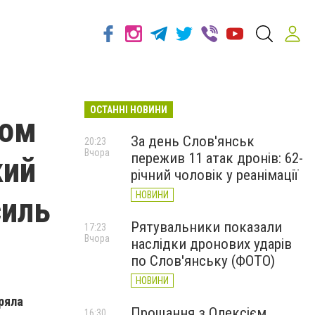
ОСТАННІ НОВИНИ
ком
За день Слов'янськ
20:23
Вчора
пережив 11 атак дронів: 62-
кий
річний чоловік у реанімації
НОВИНИ
силь
Рятувальники показали
17:23
Вчора
наслідки дронових ударів
по Слов'янську (ФОТО)
НОВИНИ
ряла
Прощання з Олексієм
16:30