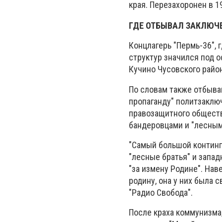
края. Перезахоронен в 1
ГДЕ ОТБЫВАЛ ЗАКЛЮЧЕ
Концлагерь "Пермь-36", 
структур значился под 
Кучино Чусовского райо
По словам также отбывав
пропаганду" политзаклю
правозащитного обществ
бандеровцами и "лесным
"Самый большой континг
"лесные братья" и запа
"за измену Родине". Нав
родину, она у них была 
"Радио Свобода".
После краха коммунизма,