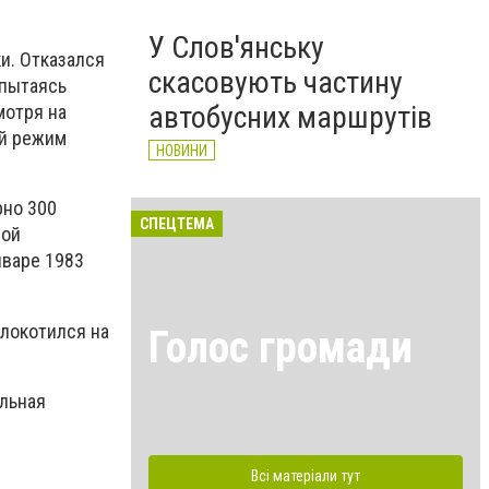
У Слов'янську
и. Отказался
скасовують частину
 пытаясь
автобусних маршрутів
мотря на
ий режим
НОВИНИ
рно 300
СПЕЦТЕМА
ной
нваре 1983
облокотился на
Голос громади
альная
Всі матеріали тут