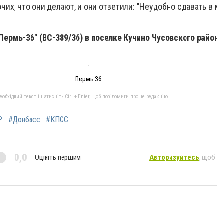
бочих, что они делают, и они ответили: "Неудобно сдавать 
Пермь-36" (ВС-389/36) в поселке Кучино Чусовского райо
Пермь 36
бхідний текст і натисніть Ctrl + Enter, щоб повідомити про це редакцію
Р
#Донбасс
#КПСС
0,0
Оцініть першим
Авторизуйтесь
, щоб