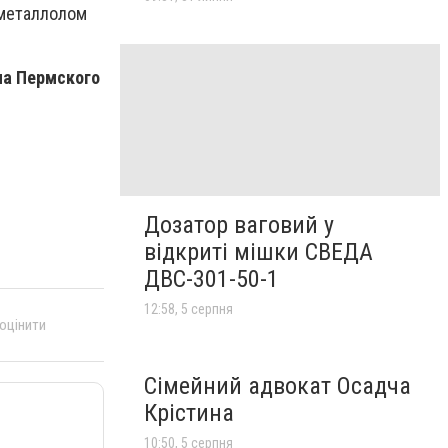
в металлолом
на Пермского
Дозатор ваговий у
відкриті мішки СВЕДА
ДВС-301-50-1
12:58, 5 серпня
 оцінити
Сімейний адвокат Осадча
Крістина
10:50, 5 серпня