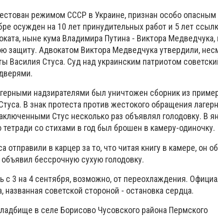
арестован режимом СССР в Украине, признан особо опасным
ре осужден на 10 лет принудительных работ и 5 лет ссылк
оката, ныне кума Владимира Путина - Виктора Медведчука,
ю защиту. Адвокатом Виктора Медведчука утвердили, нес
ы Василия Стуса. Суд над украинским патриотом советск
 дверями.
агерными надзирателями был уничтожен сборник из приме
Стуса. В знак протеста против жестокого обращения лагер
аключенными Стус несколько раз объявлял голодовку. В я
ю тетради со стихами в год был брошен в камеру-одиночку.
са отправили в карцер за то, что читая книгу в камере, он 
н объявил бессрочную сухую голодовку.
ь с 3 на 4 сентября, возможно, от переохлаждения. Офици
, названная советской стороной - остановка сердца.
кладбище в селе Борисово Чусовского района Пермского