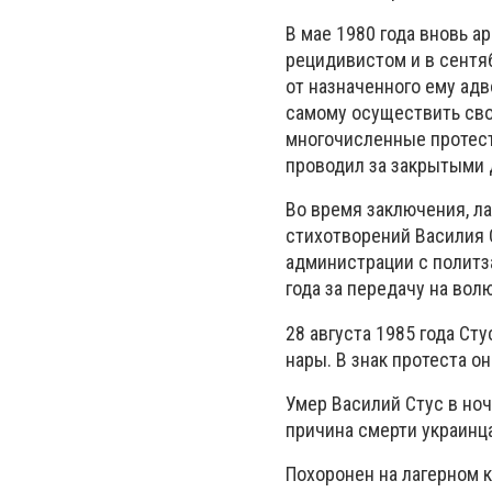
В мае 1980 года вновь 
рецидивистом и в сентяб
от назначенного ему адв
самому осуществить сво
многочисленные протест
проводил за закрытыми
Во время заключения, л
стихотворений Василия 
администрации с политз
года за передачу на вол
28 августа 1985 года Сту
нары. В знак протеста о
Умер Василий Стус в ноч
причина смерти украинца
Похоронен на лагерном 