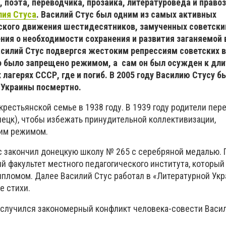
, поэта, переводчика, прозаика, литературоведа и прав
лия Стуса
. Василий Стус был одним из самых активных
ского движения шестидесятников, замученных советск
ния о необходимости сохранения и развития заганяемой 
асилий Стус подвергся жестоким репрессиям советских в
во было запрещено режимом, а сам он был осужден к дл
лагерях СССР, где и погиб. В 2005 году Василию Стусу б
 Украины посмертно.
крестьянской семье в 1938 году. В 1939 году родители пер
нецк), чтобы избежать принудительной коллективизации,
им режимом.
ус закончил донецкую школу № 265 с серебряной медалью. 
й факультет местного педагогического института, который
ипломом. Далее Василий Стус работал в «Литературной Укр
е стихи.
а случился закономерный конфликт человека-совести Васил