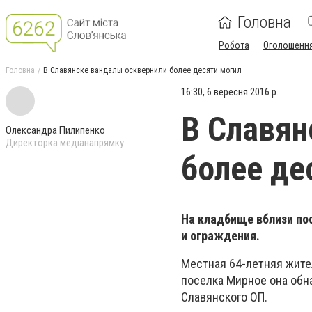
Головна
Робота
Оголошенн
Головна
В Славянске вандалы осквернили более десяти могил
16:30, 6 вересня 2016 р.
В Славян
Олександра Пилипенко
Директорка медіанапрямку
более де
На кладбище вблизи по
и ограждения.
Местная 64-летняя жите
поселка Мирное она обн
Славянского ОП.