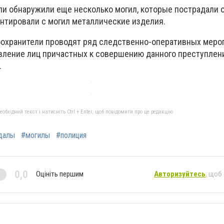
ли обнаружили еще несколько могил, которые пострадали о
нтировали с могил металлические изделия.
оохранители проводят ряд следственно-оперативных меро
вление лиц причастных к совершению данного преступлен
.
бхідний текст і натисніть Ctrl + Enter, щоб повідомити про це редакцію
далы
#могилы
#полиция
0,0
Оцініть першим
Авторизуйтесь
, щоб