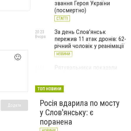
звання Героя України
(посмертно)
СТАТТІ
За день Слов'янськ
20:23
Вчора
пережив 11 атак дронів: 62-
річний чоловік у реанімації
НОВИНИ
🙂
Рятувальники показали
17:23
Вчора
наслідки дронових ударів
по Слов'янську (ФОТО)
ТОП НОВИНИ
НОВИНИ
Росія вдарила по мосту
Додати
у Слов'янську: є
поранена
НОВИНИ