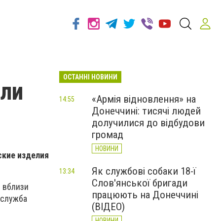
ОСТАННІ НОВИНИ
или
«Армія відновлення» на
14:55
Донеччині: тисячі людей
долучилися до відбудови
громад
НОВИНИ
ские изделия
Як службові собаки 18-ї
13:34
Слов'янської бригади
е вблизи
працюють на Донеччині
-служба
(ВІДЕО)
НОВИНИ