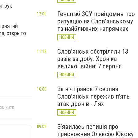
т рук
Генштаб ЗСУ повідомив про
12:00
ситуацію на Слов’янському
приятий
та найближчих напрямках
ия, открыто
НОВИНИ
Слов’янськ обстріляли 13
11:18
разів за добу. Хроніка
великої війни: 7 серпня
НОВИНИ
За ніч і ранок 7 серпня
10:00
Слов'янськ пережив п'ять
атак дронів - Лях
 оцінити
НОВИНИ
З’явилась петиція про
09:02
присвоєння Олексію Юкову