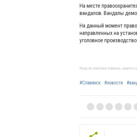
На месте правоохраните
вандалов. Вандалы демо
На данный момент прав
направленных на устано
уголовное производство
Якщо ви помітили помилку, виділіть нео
#Славянск
#новости
#ван