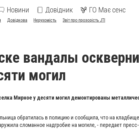
Новини
Довідник
ГО Має сенс
я
Довідкова
Нерухомість
Звіт про прозорість JTI
ске вандалы оскверн
сяти могил
селка Мирное у десяти могил демонтированы металличе
льница обратилась в полицию и сообщила, что на кладбищ
аружила сломанное надгробие на могиле, - передает пресс