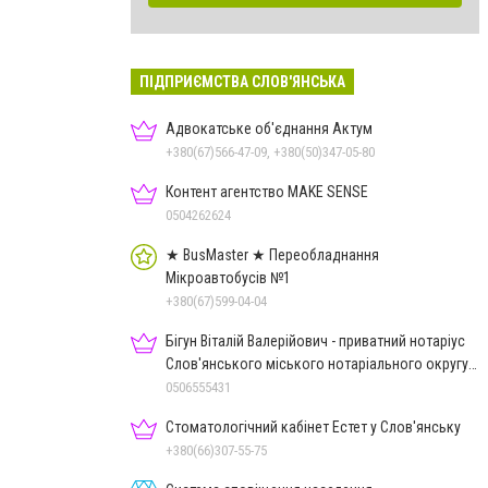
ПІДПРИЄМСТВА СЛОВ'ЯНСЬКА
Адвокатське об'єднання Актум
+380(67)566-47-09, +380(50)347-05-80
Контент агентство MAKE SENSE
0504262624
★ BusMaster ★ Переобладнання
Мікроавтобусів №1
+380(67)599-04-04
Бігун Віталій Валерійович - приватний нотаріус
Слов'янського міського нотаріального округу
Дон.обл.
0506555431
Стоматологічний кабінет Естет у Слов'янську
+380(66)307-55-75