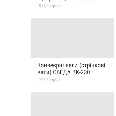
15:21, 1 серпня
Конвеєрні ваги (стрічкові
ваги) СВЕДА ВК-230
12:58, 5 серпня