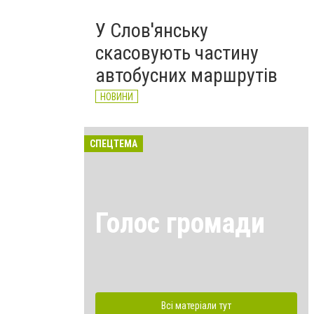
У Слов'янську
скасовують частину
автобусних маршрутів
НОВИНИ
СПЕЦТЕМА
Голос громади
Всі матеріали тут