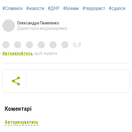
#Славянск
#новости
#ДНР
#боевик
#террорист
#сдался
Олександра Пилипенко
Директорка медіанапрямку
0,0
Авторизуйтесь
, щоб оцінити
Коментарі
Авторизуватись