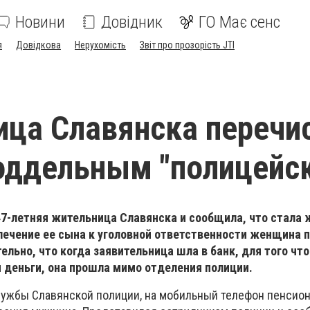
Новини
Довідник
ГО Має сенс
я
Довідкова
Нерухомість
Звіт про прозорість JTI
ца Славянска перечи
оддельным "полицейс
47-летняя жительница Славянска и сообщила, что стала 
лечение ее сына к уголовной ответственности женщина п
ельно, что когда заявительница шла в банк, для того чт
 деньги, она прошла мимо отделения полиции.
ужбы Славянской полиции, на мобильный телефон пенсион