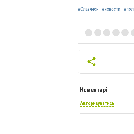
#Славянск
#новости
#пол
Коментарі
Авторизуватись