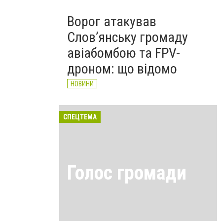
Ворог атакував
Слов’янську громаду
авіабомбою та FPV-
дроном: що відомо
НОВИНИ
СПЕЦТЕМА
Голос громади