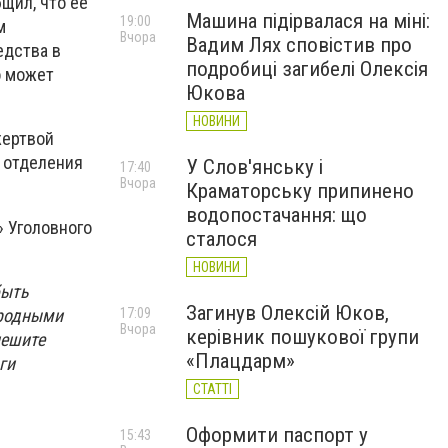
щил, что ее
Машина підірвалася на міні:
19:00
м
Вчора
Вадим Лях сповістив про
едства в
подробиці загибелі Олексія
о может
Юкова
НОВИНИ
жертвой
о отделения
У Слов'янську і
17:40
Вчора
Краматорську припинено
водопостачання: що
» Уголовного
сталося
НОВИНИ
быть
Загинув Олексій Юков,
 родными
17:09
Вчора
керівник пошукової групи
пешите
«Плацдарм»
ги
СТАТТІ
Оформити паспорт у
15:43