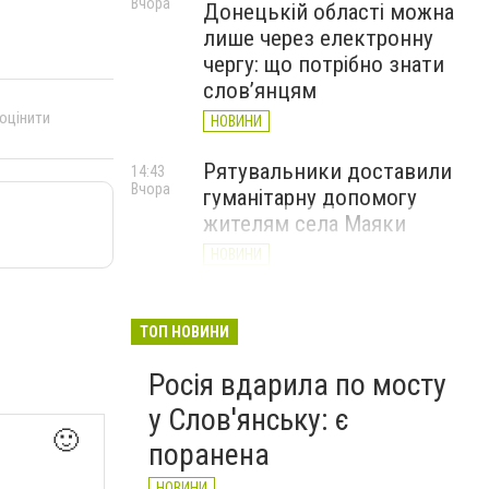
Вчора
Донецькій області можна
лише через електронну
чергу: що потрібно знати
слов’янцям
 оцінити
НОВИНИ
Рятувальники доставили
14:43
Вчора
гуманітарну допомогу
жителям села Маяки
НОВИНИ
«Я і Донеччина»: стартувала
13:52
Вчора
онлайн-акція до Дня молоді
ТОП НОВИНИ
НОВИНИ
Росія вдарила по мосту
у Слов'янську: є
🙂
поранена
НОВИНИ