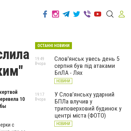
ОСТАННІ НОВИНИ
слила
Слов'янськ увесь день 5
19:49
Вчора
серпня був під атаками
ким"
БпЛА - Лях
НОВИНИ
жертвой
У Слов’янську ударний
19:17
еревела 10
Вчора
БПЛа влучив у
обы
триповерховий будинок у
центрі міста (ФОТО)
НОВИНИ
ерки с