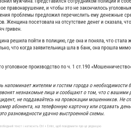
вонил мужчина. Представился сотрудником полиции и сооб
ное правонарушение, и чтобы это не закончилось уголовны
шения проблемы предложил перечислить ему денежные ср
в. Женщина посетовала на отсутствие денег и сказала, чт
яч гривен.
на решила пойти в полицию, где она и поняла, что стала 
но, что когда заявительница шла в банк, она прошла мим
то уголовное производство по ч. 1 ст.190 «Мошенничество
ь напоминает жителям и гостям города о необходимости 
звонят незнакомые лица и сообщают о том, что с вашими
идент, не поддавайтесь на провокации мошенников. Не с
омер абонента, на телефонную карточку или отдавать день
 это разновидности удачно выстроенной схемы.
бхідний текст і натисніть Ctrl + Enter, щоб повідомити про це редакцію