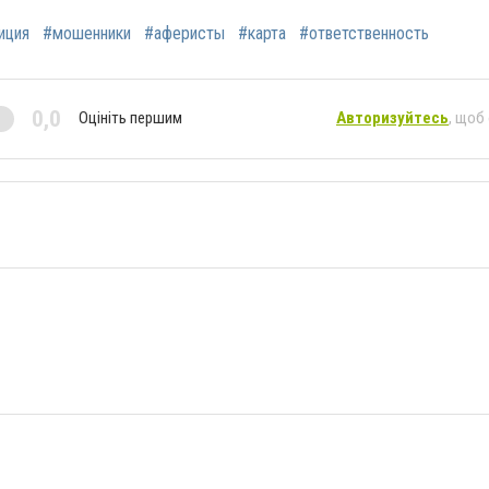
иция
#мошенники
#аферисты
#карта
#ответственность
0,0
Оцініть першим
Авторизуйтесь
, щоб