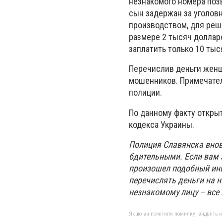
незнакомого номера поз
сын задержан за уголов
производством, для ре
размере 2 тысяч долларо
заплатить только 10 тыс
Перечислив деньги женщи
мошенников. Примечатель
полиции.
По данному факту откры
кодекса Украины.
Полиция Славянска внов
бдительными. Если вам 
произошел подобный инц
перечислять деньги на н
незнакомому лицу – все
Якщо ви помітили помилку, виділіть нео