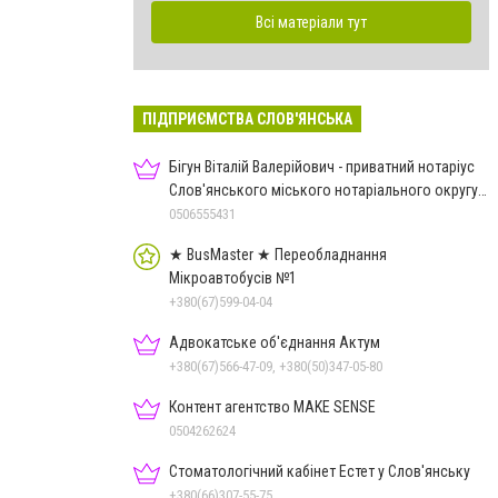
Всі матеріали тут
ПІДПРИЄМСТВА СЛОВ'ЯНСЬКА
Бігун Віталій Валерійович - приватний нотаріус
Слов'янського міського нотаріального округу
Дон.обл.
0506555431
★ BusMaster ★ Переобладнання
Мікроавтобусів №1
+380(67)599-04-04
Адвокатське об'єднання Актум
+380(67)566-47-09, +380(50)347-05-80
Контент агентство MAKE SENSE
0504262624
Стоматологічний кабінет Естет у Слов'янську
+380(66)307-55-75