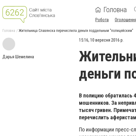
Головна
Робота
Оголошенн
Головна
Жительница Славянска перечислила деньги поддельным "полицейским"
15:16, 10 вересня 2016 р.
Жительни
Дарья Шемелина
деньги п
В полицию обратилась 
мошенников. За неприв
тысяч гривен. Примечат
перечислить аферистам
По информации пресс-сл