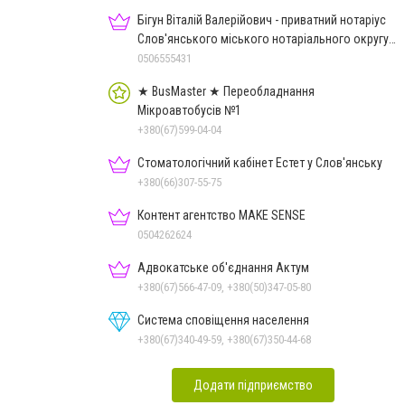
Бігун Віталій Валерійович - приватний нотаріус
Слов'янського міського нотаріального округу
Дон.обл.
0506555431
★ BusMaster ★ Переобладнання
Мікроавтобусів №1
+380(67)599-04-04
Стоматологічний кабінет Естет у Слов'янську
+380(66)307-55-75
Контент агентство MAKE SENSE
0504262624
Адвокатське об'єднання Актум
+380(67)566-47-09, +380(50)347-05-80
Система сповіщення населення
+380(67)340-49-59, +380(67)350-44-68
Додати підприємство