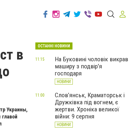
ОСТАННІ НОВИНИ
ст в
На Буковині чоловік викрав
11:15
маширу з подвір'я
до
господаря
НОВИНИ
Слов’янськ, Краматорськ і
11:00
Дружківка під вогнем, є
жертви. Хроніка великої
стр Украины,
війни: 9 серпня
с главой
л
НОВИНИ