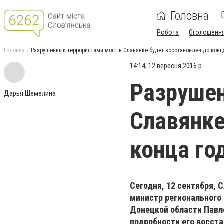
Головна
Робота
Оголошенн
Головна
Разрушенный террористами мост в Славянке будет восстановлен до конц
14:14, 12 вересня 2016 р.
Разрушен
Дарья Шемелина
Славянке
конца го
Сегодня, 12 сентября, 
министр регионального 
Донецкой области Павл
подробности его восст