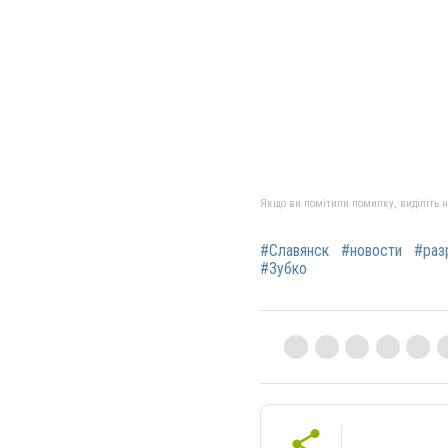
Якщо ви помітили помилку, виділіть нео
#Славянск
#новости
#раз
#Зубко