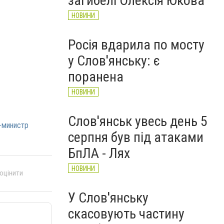
загибелі Олексія Юкова
НОВИНИ
Росія вдарила по мосту
у Слов'янську: є
поранена
НОВИНИ
Слов'янськ увесь день 5
-министр
серпня був під атаками
БпЛА - Лях
НОВИНИ
 оцінити
У Слов'янську
скасовують частину