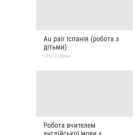
Au pair Іспанія (робота з
дітьми)
14:51, 2 серпня
Робота вчителем
англійської мови у