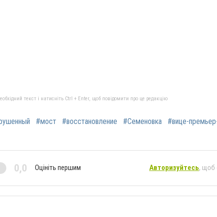
бхідний текст і натисніть Ctrl + Enter, щоб повідомити про це редакцію
рушенный
#мост
#восстановление
#Семеновка
#вице-премьер
0,0
Оцініть першим
Авторизуйтесь
, щоб