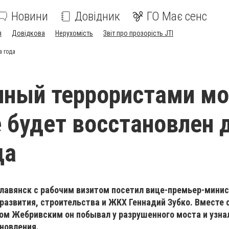
Новини
Довідник
ГО Має сенс
я
Довідкова
Нерухомість
Звіт про прозорість JTI
а года
ный террористами мо
 будет восстановлен 
да
Славянск с рабочим визитом посетил вице-премьер-мини
развития, строительства и ЖКХ Геннадий Зубко. Вместе 
ом Жебривским он побывал у разрушенного моста и узна
ановления.