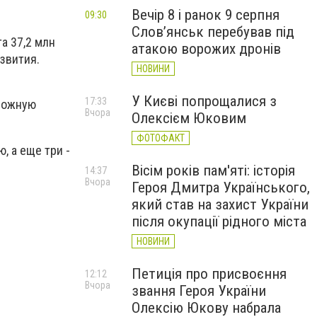
Вечір 8 і ранок 9 серпня
09:30
Слов’янськ перебував під
а 37,2 млн
атакою ворожих дронів
азвития.
НОВИНИ
У Києві попрощалися з
17:33
орожную
Вчора
Олексієм Юковим
ФОТОФАКТ
, а еще три -
Вісім років пам'яті: історія
14:37
Вчора
Героя Дмитра Українського,
який став на захист України
після окупації рідного міста
НОВИНИ
Петиція про присвоєння
12:12
Вчора
звання Героя України
Олексію Юкову набрала