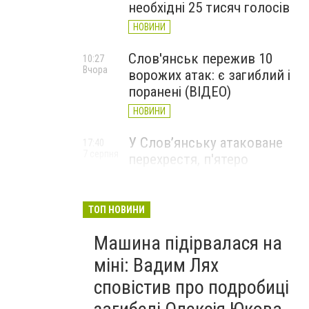
необхідні 25 тисяч голосів
НОВИНИ
Слов'янськ пережив 10
10:27
Вчора
ворожих атак: є загиблий і
поранені (ВІДЕО)
НОВИНИ
У Слов’янську атаковане
17:40
7 серпня
перехрестя, п'ятеро
поранених
НОВИНИ
ТОП НОВИНИ
Машина підірвалася на
міні: Вадим Лях
сповістив про подробиці