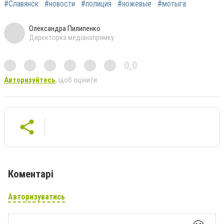
#Славянск
#новости
#полиция
#ножевые
#мотыга
Олександра Пилипенко
Директорка медіанапрямку
0,0
Авторизуйтесь
, щоб оцінити
Коментарі
Авторизуватись