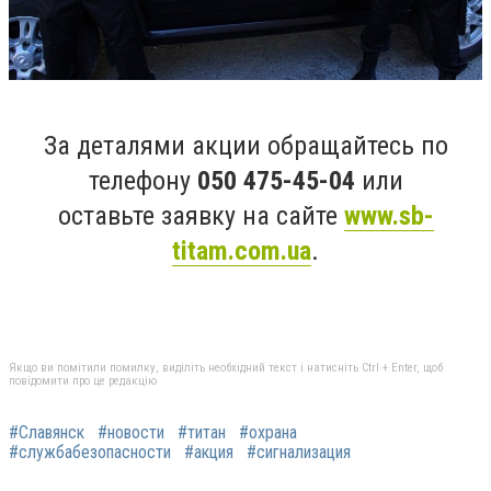
За деталями акции обращайтесь по
телефону
050 475-45-04
или
оставьте заявку на сайте
www.sb-
titam.com.ua
.
Якщо ви помітили помилку, виділіть необхідний текст і натисніть Ctrl + Enter, щоб
повідомити про це редакцію
#Славянск
#новости
#титан
#охрана
#службабезопасности
#акция
#сигнализация