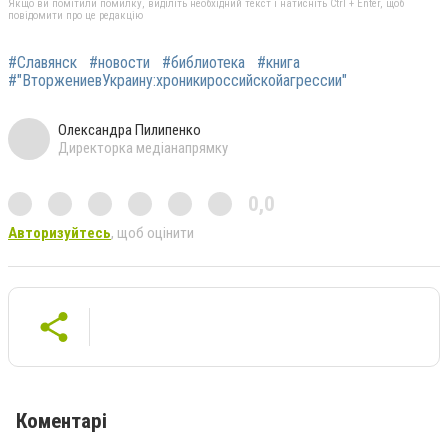
Якщо ви помітили помилку, виділіть необхідний текст і натисніть Ctrl + Enter, щоб
повідомити про це редакцію
#Славянск
#новости
#библиотека
#книга
#"ВторжениевУкраину:хроникироссийскойагрессии"
Олександра Пилипенко
Директорка медіанапрямку
0,0
Авторизуйтесь
, щоб оцінити
Коментарі