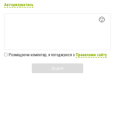
Авторизуватись
🙂
Розміщуючи коментар, я погоджуюся з
Правилами сайту
Додати