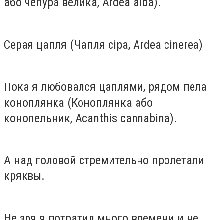
або чепура велика, Ardea alba).
Серая цапля (Чапля сіра, Ardea cinerea)
Пока я любовался цаплями, рядом пела
коноплянка (Коноплянка або
конопельник, Acanthis cannabina).
А над головой стремительно пролетали
кряквы.
Не зря я потратил много времени и не