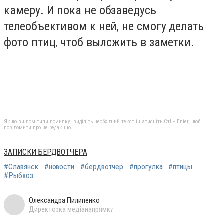
камеру. И пока не обзаведусь
телеобъективом к ней, не смогу делать
фото птиц, чтоб выложить в заметки.
Якщо ви помітили помилку, виділіть необхідний текст і натисніть Ctrl + Enter, щоб
повідомити про це редакцію
ЗАПИСКИ БЕРДВОТЧЕРА
#Славянск
#новости
#бердвотчер
#прогулка
#птицы
#Рыбхоз
Олександра Пилипенко
Директорка медіанапрямку