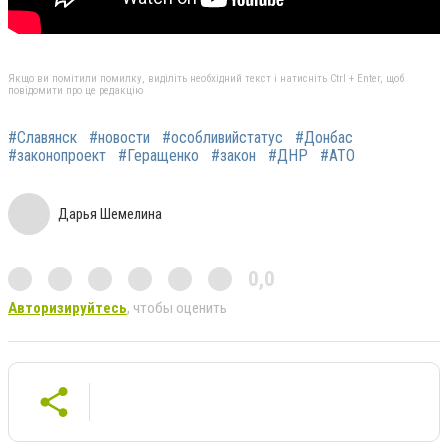
Якщо ви помітили помилку, виділіть необхідний текст і натисніть Ctrl + Enter, щоб
повідомити про це редакцію
#Славянск
#новости
#особливийстатус
#Донбас
#законопроект
#Геращенко
#закон
#ДНР
#АТО
Дарья Шемелина
0,0
Авторизируйтесь
, чтобы оценить