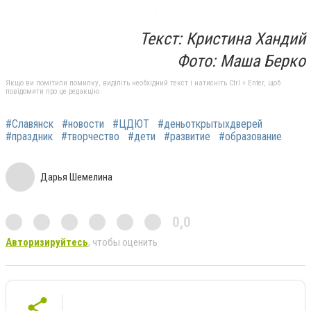
Текст: Кристина Хандий
Фото: Маша Берко
Якщо ви помітили помилку, виділіть необхідний текст і натисніть Ctrl + Enter, щоб
повідомити про це редакцію
#Славянск
#новости
#ЦДЮТ
#деньоткрытыхдверей
#праздник
#творчество
#дети
#развитие
#образование
Дарья Шемелина
0,0
Авторизируйтесь
, чтобы оценить