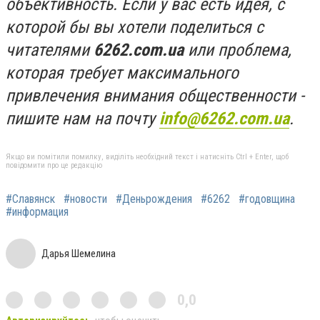
объективность. Если у вас есть идея, с
которой бы вы хотели поделиться с
читателями
6262.com.ua
или проблема,
которая требует максимального
привлечения внимания общественности -
пишите нам на почту
info@6262.com.ua
.
Якщо ви помітили помилку, виділіть необхідний текст і натисніть Ctrl + Enter, щоб
повідомити про це редакцію
#Славянск
#новости
#Деньрождения
#6262
#годовщина
#информация
Дарья Шемелина
0,0