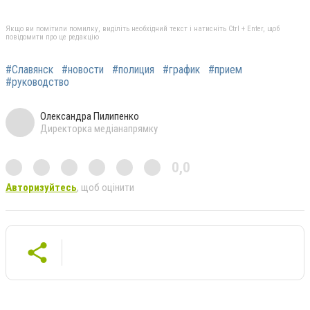
Якщо ви помітили помилку, виділіть необхідний текст і натисніть Ctrl + Enter, щоб
повідомити про це редакцію
#Славянск
#новости
#полиция
#график
#прием
#руководство
Олександра Пилипенко
Директорка медіанапрямку
0,0
Авторизуйтесь
, щоб оцінити