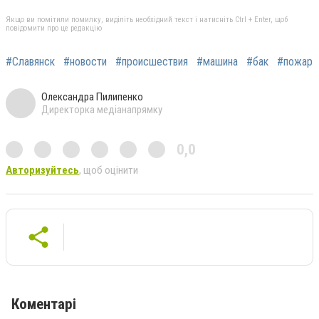
Якщо ви помітили помилку, виділіть необхідний текст і натисніть Ctrl + Enter, щоб
повідомити про це редакцію
#Славянск
#новости
#происшествия
#машина
#бак
#пожар
Олександра Пилипенко
Директорка медіанапрямку
0,0
Авторизуйтесь
, щоб оцінити
Коментарі