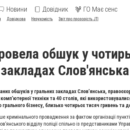
Новини
Довідник
ГО Має сенс
я
Довідкова
Нерухомість
Звіт про прозорість JTI
провела обшук у чотир
 закладах Слов'янська
ваних обшуків у гральних закладах Слов’янська, правоох
комп’ютерної техніки та 40 столів, які використовувалис
о грального бізнесу, близько чотирьох тисяч гривень та 
іше кримінального провадження за фактом організації пункті
ов’янського відділу поліції спільно із представниками Упра