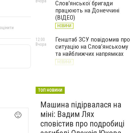
Вчора
Слов'янської бригади
працюють на Донеччині
(ВІДЕО)
НОВИНИ
 оцінити
Генштаб ЗСУ повідомив про
12:00
Вчора
ситуацію на Слов’янському
та найближчих напрямках
НОВИНИ
Слов’янськ обстріляли 13
11:18
Вчора
разів за добу. Хроніка
великої війни: 7 серпня
ТОП НОВИНИ
НОВИНИ
Машина підірвалася на
міні: Вадим Лях
🙂
сповістив про подробиці