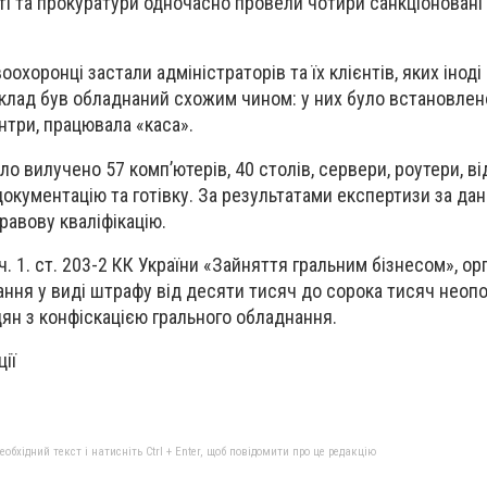
ті та прокуратури одночасно провели чотири санкціоновані
оохоронці застали адміністраторів та їх клієнтів, яких інод
клад був обладнаний схожим чином: у них було встановлен
нтри, працювала «каса».
о вилучено 57 комп’ютерів, 40 столів, сервери, роутери, ві
документацію та готівку. За результатами експертизи за да
равову кваліфікацію.
ч. 1. ст. 203-2 КК України «Зайняття гральним бізнесом», ор
ання у виді штрафу від десяти тисяч до сорока тисяч неоп
дян з конфіскацією грального обладнання.
ції
бхідний текст і натисніть Ctrl + Enter, щоб повідомити про це редакцію