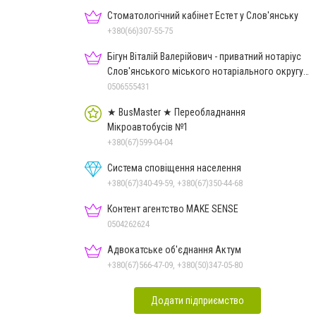
Стоматологічний кабінет Естет у Слов'янську
+380(66)307-55-75
Бігун Віталій Валерійович - приватний нотаріус
Слов'янського міського нотаріального округу
Дон.обл.
0506555431
★ BusMaster ★ Переобладнання
Мікроавтобусів №1
+380(67)599-04-04
Система сповіщення населення
+380(67)340-49-59, +380(67)350-44-68
Контент агентство MAKE SENSE
0504262624
Адвокатське об'єднання Актум
+380(67)566-47-09, +380(50)347-05-80
Додати підприємство