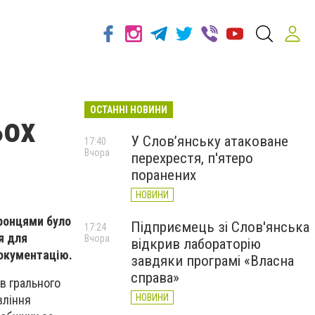
ОСТАННІ НОВИНИ
ьох
У Слов’янську атаковане
17:40
Вчора
перехрестя, п'ятеро
поранених
НОВИНИ
оронцями було
Підприємець зі Слов'янська
17:24
я для
Вчора
відкрив лабораторію
документацію.
завдяки програмі «Власна
справа»
в грального
НОВИНИ
вління