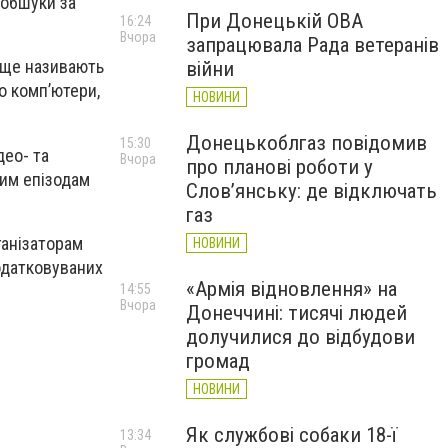
 обшуки за
При Донецькій ОВА
16:24
Вчора
запрацювала Рада ветеранів
і ще називають
війни
о комп’ютери,
НОВИНИ
Донецькоблгаз повідомив
15:30
део- та
Вчора
про планові роботи у
ним епізодам
Слов’янську: де відключать
газ
ганізаторам
НОВИНИ
одатковуваних
«Армія відновлення» на
14:55
Вчора
Донеччині: тисячі людей
долучилися до відбудови
громад
НОВИНИ
Як службові собаки 18-ї
13:34