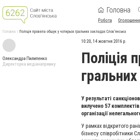
Головна
Робота
Оголошенн
Головна
Поліція провела обшук у чотирьох гральних закладах Слов'янська
10:20, 14 жовтня 2016 р.
Поліція 
Олександра Пилипенко
Директорка медіанапрямку
гральних
У результаті санкціоно
вилучено 57 комплектів 
організації нелегальног
У рамках відкритого ран
бізнесу співробітники Сл