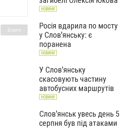
загибелі Олексія Юкова
НОВИНИ
Росія вдарила по мосту
Додати
у Слов'янську: є
поранена
НОВИНИ
У Слов'янську
скасовують частину
автобусних маршрутів
НОВИНИ
Слов'янськ увесь день 5
серпня був під атаками