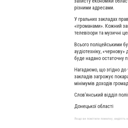
захисту економіки облас
різними адресами.
У гральних закладах прав
«ігроманами». Кожний за
телевізори та музичні це
Всього поліцейськими бул
аудіотехніку, «чернову» 
буде надано остаточну п
Нагадаємо, що згідно до 
закладів загрожує покар
мінімумів доходів грома
Слов’янський відділ полі
Донецької області
Якщо ви помітили помилку, виділіть нео