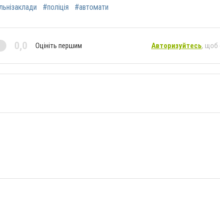
льнізаклади
#поліція
#автомати
0,0
Оцініть першим
Авторизуйтесь
, щоб