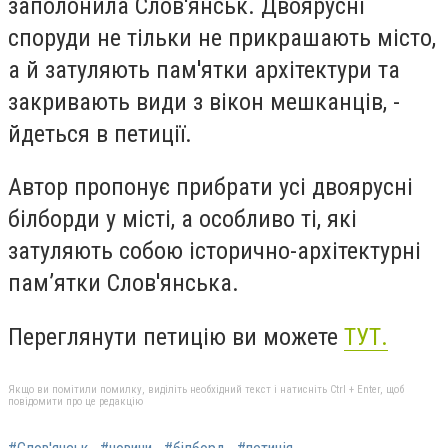
заполонила Слов'янськ. Двоярусні
споруди не тільки не прикрашають місто,
а й затуляють пам'ятки архітектури та
закривають види з вікон мешканців, -
йдеться в петиції.
Автор пропонує прибрати усі двоярусні
білборди у місті, а особливо ті, які
затуляють собою історично-архітектурні
пам’ятки Слов'янська.
Переглянути петицію ви можете
ТУТ.
Якщо ви помітили помилку, виділіть необхідний текст і натисніть Ctrl + Enter, щоб
повідомити про це редакцію