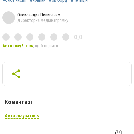
#Слов'янськ
#новини
#білборд
#петиція
Олександра Пилипенко
Директорка медіанапрямку
0,0
Авторизуйтесь
, щоб оцінити
Коментарі
Авторизуватись
🙂