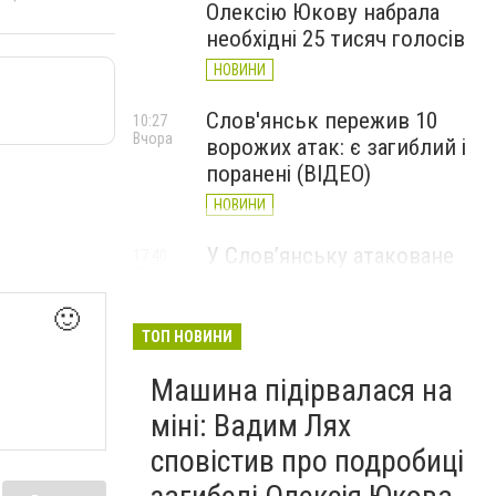
Олексію Юкову набрала
необхідні 25 тисяч голосів
НОВИНИ
Слов'янськ пережив 10
10:27
Вчора
ворожих атак: є загиблий і
поранені (ВІДЕО)
НОВИНИ
У Слов’янську атаковане
17:40
7 серпня
перехрестя, п'ятеро
поранених
🙂
ТОП НОВИНИ
НОВИНИ
Машина підірвалася на
міні: Вадим Лях
сповістив про подробиці