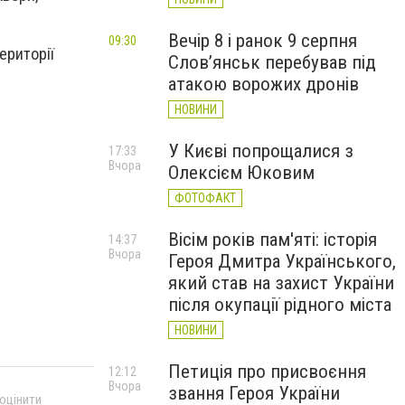
Вечір 8 і ранок 9 серпня
09:30
ериторії
Слов’янськ перебував під
атакою ворожих дронів
НОВИНИ
У Києві попрощалися з
17:33
Вчора
Олексієм Юковим
ФОТОФАКТ
Вісім років пам'яті: історія
14:37
Вчора
Героя Дмитра Українського,
який став на захист України
після окупації рідного міста
НОВИНИ
Петиція про присвоєння
12:12
Вчора
звання Героя України
 оцінити