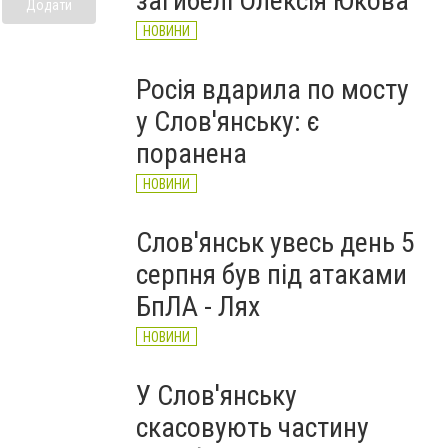
загибелі Олексія Юкова
Додати
НОВИНИ
Росія вдарила по мосту
у Слов'янську: є
поранена
НОВИНИ
Слов'янськ увесь день 5
серпня був під атаками
БпЛА - Лях
НОВИНИ
У Слов'янську
скасовують частину