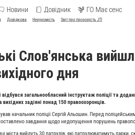
Новини
Довідник
ГО Має сенс
я
Довідкова
Нерухомість
Звіт про прозорість JTI
ькі Слов'янська вийшл
вихідного дня
 відбувся загальнообласний інструктаж поліції та додани
 вихідних задіяні понад 150 правоохоронців.
ував начальник поліції Сергій Альошин. Перед поліцейськи
поставлено завдання щодо недопущення порушень правопо
иці міста вийдуть 30 патрулів, які патрулюватимуть парки, с