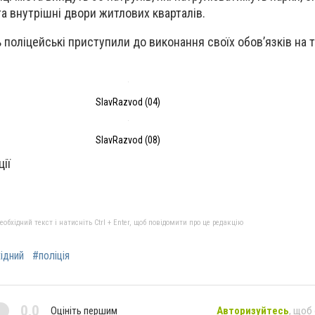
та внутрішні двори житлових кварталів.
поліцейські приступили до виконання своїх обов’язків на т
SlavRazvod (04)
SlavRazvod (08)
ії
бхідний текст і натисніть Ctrl + Enter, щоб повідомити про це редакцію
ідний
#поліція
0,0
Оцініть першим
Авторизуйтесь
, щоб