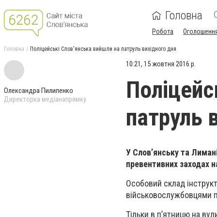
Головна
Робота
Оголошенн
Головна
Поліцейські Слов'янська вийшли на патруль вихідного дня
10:21, 15 жовтня 2016 р.
Поліцейс
Олександра Пилипенко
Директорка медіанапрямку
патруль 
У Слов’янську та Лимані
превентивних заходах на
Особовий склад інструкт
військовослужбовцями 
Тільки в п’ятницю на вул