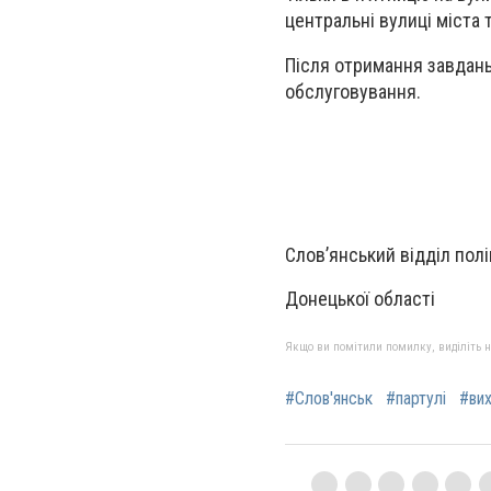
центральні вулиці міста 
Після отримання завдань 
обслуговування.
Слов’янський відділ поліц
Донецької області
Якщо ви помітили помилку, виділіть нео
#Слов'янськ
#партулі
#вих