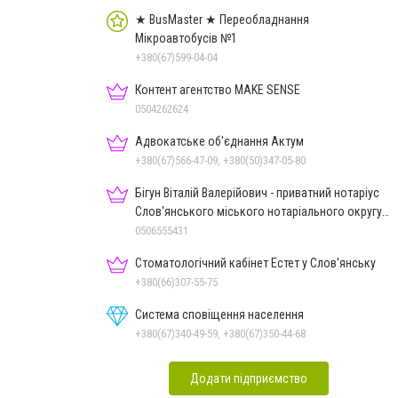
★ BusMaster ★ Переобладнання
Мікроавтобусів №1
+380(67)599-04-04
Контент агентство MAKE SENSE
0504262624
Адвокатське об'єднання Актум
+380(67)566-47-09, +380(50)347-05-80
Бігун Віталій Валерійович - приватний нотаріус
Слов'янського міського нотаріального округу
Дон.обл.
0506555431
Стоматологічний кабінет Естет у Слов'янську
+380(66)307-55-75
Система сповіщення населення
+380(67)340-49-59, +380(67)350-44-68
Додати підприємство