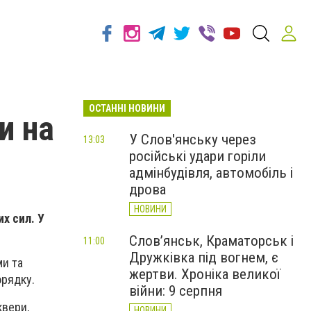
ОСТАННІ НОВИНИ
и на
У Слов'янську через
13:03
російські удари горіли
адмінбудівля, автомобіль і
дрова
НОВИНИ
х сил. У
Слов’янськ, Краматорськ і
11:00
Дружківка під вогнем, є
ми та
жертви. Хроніка великої
рядку.
війни: 9 серпня
квери,
НОВИНИ