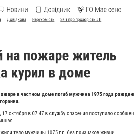
Новини
Довідник
ГО Має сенс
я
Довідкова
Нерухомість
Звіт про прозорість JTI
 на пожаре житель
а курил в доме
пожаре в частном доме погиб мужчина 1975 года рожден
горания.
, 17 октября в 07:47 в службу спасения поступило сообщен
инная.
жили тело мужчины 1075 г.р. без признаков жизни.