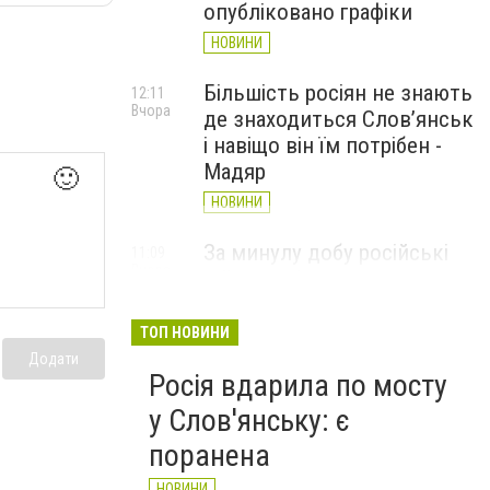
опубліковано графіки
НОВИНИ
Більшість росіян не знають
12:11
Вчора
де знаходиться Слов’янськ
і навіщо він їм потрібен -
Мадяр
🙂
НОВИНИ
За минулу добу російські
11:09
Вчора
війська 13 разів атакували
Слов'янськ. Хроніка
великої війни: 6 серпня
ТОП НОВИНИ
Додати
НОВИНИ
Росія вдарила по мосту
у Слов'янську: є
поранена
НОВИНИ