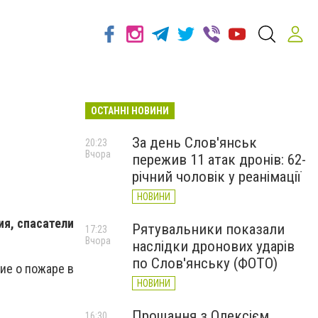
ОСТАННІ НОВИНИ
За день Слов'янськ
20:23
Вчора
пережив 11 атак дронів: 62-
річний чоловік у реанімації
НОВИНИ
ия, спасатели
Рятувальники показали
17:23
Вчора
наслідки дронових ударів
по Слов'янську (ФОТО)
ие о пожаре в
НОВИНИ
Прощання з Олексієм
16:30