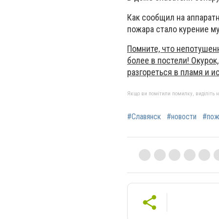
Как сообщил на аппарат
пожара стало курение м
Помните, что непотушенн
более в постели! Окурок
разгореться в пламя и и
Якщо ви помітили помилку, виділіть нео
#Славянск
#новости
#пож