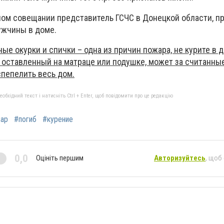
ном совещании представитель ГСЧС в Донецкой области, п
ужчины в доме.
ые окурки и спички – одна из причин пожара, не курите в д
, оставленный на матраце или подушке, может за считанны
спепелить весь дом.
бхідний текст і натисніть Ctrl + Enter, щоб повідомити про це редакцію
ар
#погиб
#курение
0,0
Оцініть першим
Авторизуйтесь
, щоб