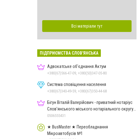
Всі матеріали тут
ПІДПРИЄМСТВА СЛОВ'ЯНСЬКА
Адвокатське об'єднання Актум
+380(67)566-47-09, +380(50)347-05-80
Система сповіщення населення
+380(67)340-49-59, +380(67)350-44-68
Бігун Віталій Валерійович - приватний нотаріус
Слов'янського міського нотаріального округу
Дон.обл.
0506555431
★ BusMaster ★ Переобладнання
Мікроавтобусів №1