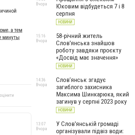
Вчора
Юковим відбудеться 7 і 8
ричиной
серпня
НОВИНИ
оме, а тем
58-річний житель
15:16
е минуты
Вчора
Слов'янська знайшов
роботу завдяки проєкту
«Досвід має значення»
НОВИНИ
Слов’янськ згадує
14:36
Вчора
загиблого захисника
Максима Шинкарюка, який
 оцінити
загинув у серпні 2023 року
НОВИНИ
У Слов'янській громаді
13:07
Вчора
організували підвіз води: