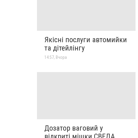
Якісні послуги автомийки
та дітейлінгу
14:57, Вчора
Дозатор ваговий у
відкриті мішки СВЕДА