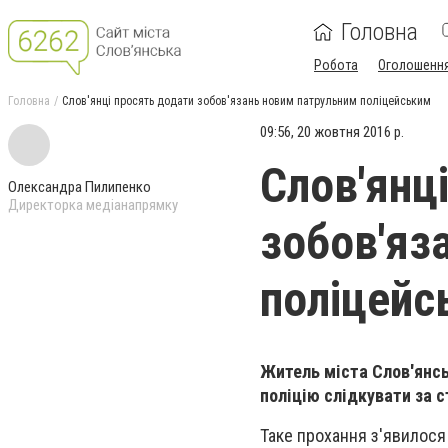
Головна
Робота
Оголошенн
Головна
Слов'янці просять додати зобов'язань новим патрульним поліцейським
09:56, 20 жовтня 2016 р.
Слов'янц
Олександра Пилипенко
Директорка медіанапрямку
зобов'яз
поліцейс
Житель міста Слов'янсь
поліцію слідкувати за с
Таке прохання з'явилося