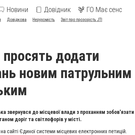
Новини
Довідник
ГО Має сенс
я
Довідкова
Нерухомість
Звіт про прозорість JTI
і просять додати
ань новим патрульним
ьким
ка звернувся до місцевої влади з проханням зобов'язати
таном доріг та світлофорів у місті.
 на сайті Єдиної системи місцевих електронних петицій.