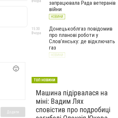
Вчора
запрацювала Рада ветеранів
війни
НОВИНИ
Донецькоблгаз повідомив
15:30
Вчора
про планові роботи у
Слов’янську: де відключать
газ
НОВИНИ
«Армія відновлення» на
14:55
🙂
Вчора
Донеччині: тисячі людей
долучилися до відбудови
ТОП НОВИНИ
громад
Машина підірвалася на
НОВИНИ
міні: Вадим Лях
сповістив про подробиці
Додати