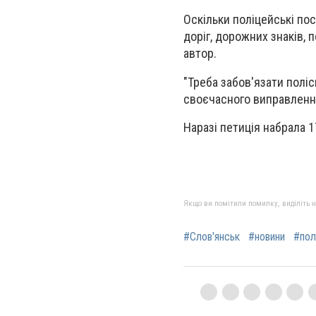
Оскільки поліцейські пос
доріг, дорожних знаків, 
автор.
"Треба забов'язати поліс
своєчасного виправлення 
Наразі петиція набрала 1
Якщо ви помітили помилку, виділіть нео
#Слов'янськ
#новини
#пол