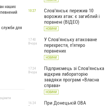
тан наших
Слов'янськ пережив 10
10:27
 впевнений
ворожих атак: є загиблий і
поранені (ВІДЕО)
і служби для
НОВИНИ
У Слов’янську атаковане
17:40
Вчора
перехрестя, п'ятеро
поранених
НОВИНИ
Підприємець зі Слов'янська
17:24
Вчора
відкрив лабораторію
завдяки програмі «Власна
справа»
НОВИНИ
 оцінити
При Донецькій ОВА
16:24