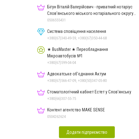
Бігун Віталій Валерійович - приватний нотаріус
Слов'янського міського нотаріального округу
Дон.обл.
0506555431
Система сповіщення населення
+380(67)340-49-59, +380(67)350-44-68
★ BusMaster ★ Переобладнання
Мікроавтобусів №1
+380(67)599-04-04
Адвокатське об'єднання Актум
+380(67)566-47-09, +380(50)347-05-80
Стоматологічний кабінет Естет у Слов'янську
+380(66)307-55-75
Контент агентство MAKE SENSE
0504262624
Додати підприємство