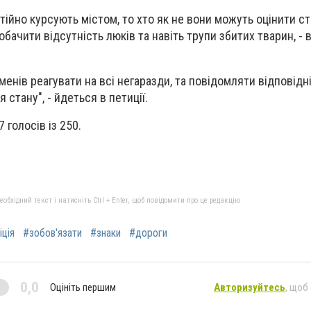
тійно курсують містом, то хто як не вони можуть оцінити с
побачити відсутність люків та навіть трупи збитих тварин, -
менів реагувати на всі негаразди, та повідомляти відповідн
стану", - йдеться в петиції.
7 голосів із 250.
бхідний текст і натисніть Ctrl + Enter, щоб повідомити про це редакцію
іція
#зобов'язати
#знаки
#дороги
0,0
Оцініть першим
Авторизуйтесь
, щоб