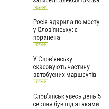
загибелі Олексія Юкова
НОВИНИ
Росія вдарила по мосту
у Слов'янську: є
поранена
НОВИНИ
У Слов'янську
скасовують частину
автобусних маршрутів
НОВИНИ
Слов'янськ увесь день 5
серпня був під атаками