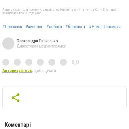
Якщо ви помітили помилку, виділіть необхідний текст і натисніть Ctrl + Enter, щоб
повідомити про це редакцію
#Славянск
#кинолог
#собака
#блокпост
#Рэм
#полиция
Олександра Пилипенко
Директорка медіанапрямку
0,0
Авторизуйтесь
, щоб оцінити
Коментарі