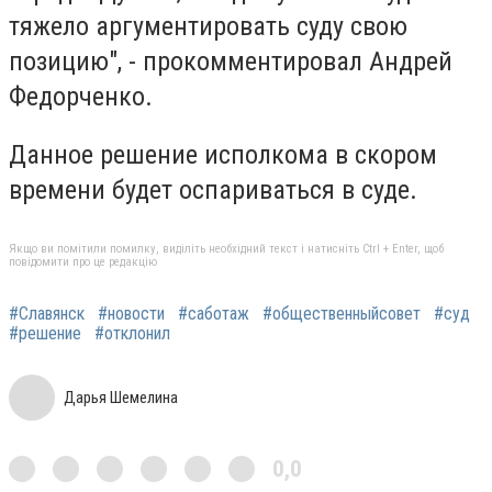
тяжело аргументировать суду свою
позицию", - прокомментировал Андрей
Федорченко.
Данное решение исполкома в скором
времени будет оспариваться в суде.
Якщо ви помітили помилку, виділіть необхідний текст і натисніть Ctrl + Enter, щоб
повідомити про це редакцію
#Славянск
#новости
#саботаж
#общественныйсовет
#суд
#решение
#отклонил
Дарья Шемелина
0,0