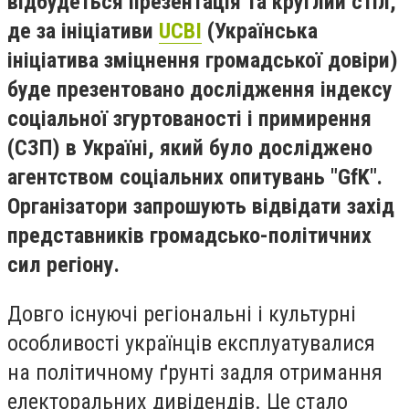
відбудеться презентація та круглий стіл,
де за ініціативи
UCBI
(Українська
ініціатива зміцнення громадської довіри)
буде презентовано дослідження індексу
соціальної згуртованості і примирення
(СЗП) в Україні, який було досліджено
агентством соціальних опитувань "GfK".
Організатори запрошують відвідати захід
представників громадсько-політичних
сил регіону.
Довго існуючі регіональні і культурні
особливості українців експлуатувалися
на політичному ґрунті задля отримання
електоральних дивідендів. Це стало