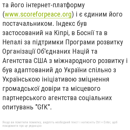
та його інтернет-платформу
(
www.scoreforpeace.org
) і є єдиним його
постачальником. Індекс був
застосований на Кіпрі, в Боснії та в
Непалі за підтримки Програми розвитку
Організації Об'єднаних Націй та
Агентства США з міжнародного розвитку і
був адаптований до України спільно з
Українською ініціативою зміцнення
громадської довіри та місцевого
партнерського агентства соціальних
опитувань "GfK".
Якщо ви помітили помилку, виділіть необхідний текст і натисніть Ctrl + Enter, щоб
повідомити про це редакцію